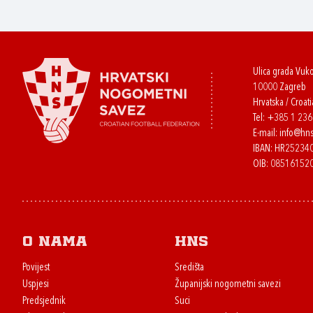
Ulica grada Vuk
10000 Zagreb
Hrvatska / Croati
Tel:
+385 1 23
E-mail:
info@hns
IBAN: HR2523
OIB: 08516152
O nama
HNS
Povijest
Središta
Uspjesi
Županijski nogometni savezi
Predsjednik
Suci