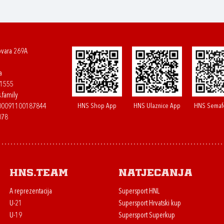
ovara 269A
a
61555
.family
HNS Shop App
HNS Ulaznice App
HNS Semaf
400091100187844
078
HNS.team
Natjecanja
A reprezentacija
Supersport HNL
U-21
Supersport Hrvatski kup
U-19
Supersport Superkup