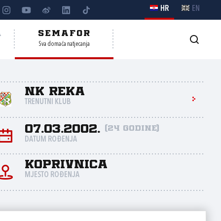
HR
EN
A
SEMAFOR
Sva domaća natjecanja
NK Reka
TRENUTNI KLUB
07.03.2002.
(24 godine)
DATUM ROĐENJA
Koprivnica
MJESTO ROĐENJA