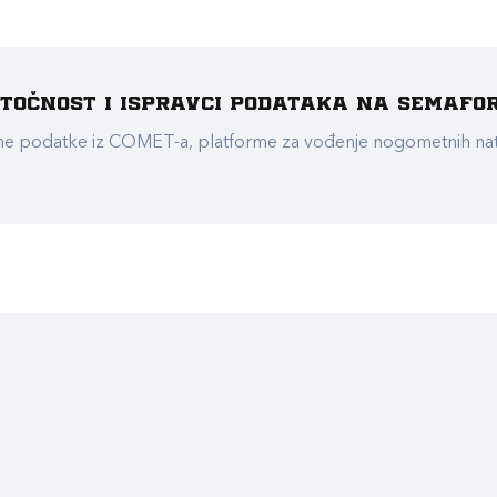
e točnost i ispravci podataka na Semafo
ualne podatke iz COMET-a, platforme za vođenje nogometnih n