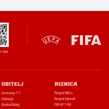
or App
Obitelj
Riznica
Generacija 111
Povijest HNS-a
Edukacija
Povijest Vatrenih
#JednaObitelj
FIFA SP 1998.