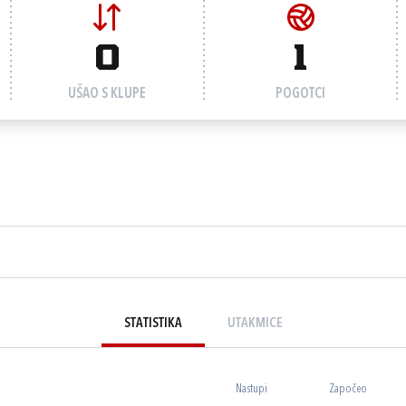
0
1
UŠAO S KLUPE
POGOTCI
STATISTIKA
UTAKMICE
Nastupi
Započeo