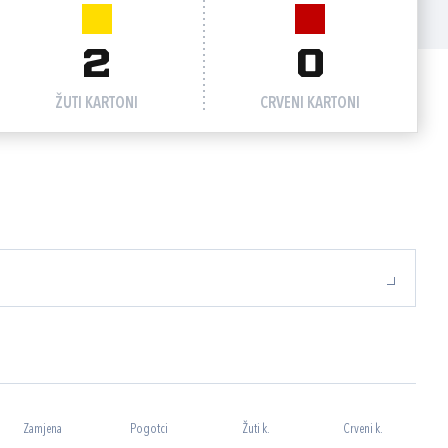
2
0
ŽUTI KARTONI
CRVENI KARTONI
Zamjena
Pogotci
Žuti k.
Crveni k.