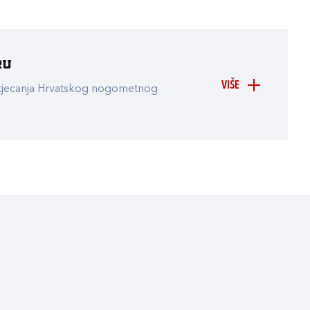
ru
VIŠE
atjecanja Hrvatskog nogometnog