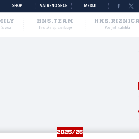
SHOP
VATRENO SRCE
MEDIJI
MILY
HNS.TEAM
HNS.RIZNIC
a Saveza
Hrvatske reprezentacije
Povijest i statistika
2025/26