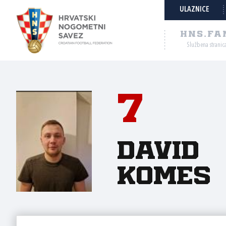
ULAZNICE
HNS.FA
Službena stranic
7
David
Komes