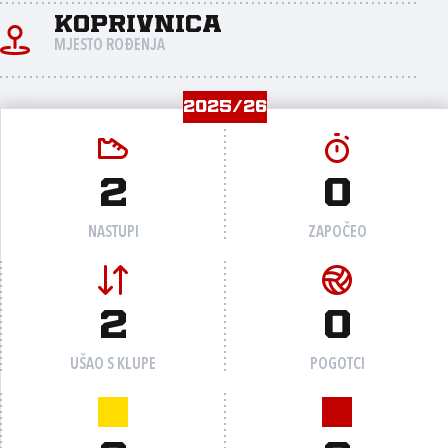
Koprivnica
MJESTO ROĐENJA
2025/26
2
0
NASTUPI
ZAPOČEO
2
0
UŠAO S KLUPE
POGOTCI