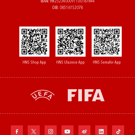
IBAN: HR2523400091100187844
OIB: 08516152078
HNS Shop App
HNS Ulaznice App
HNS Semafor App