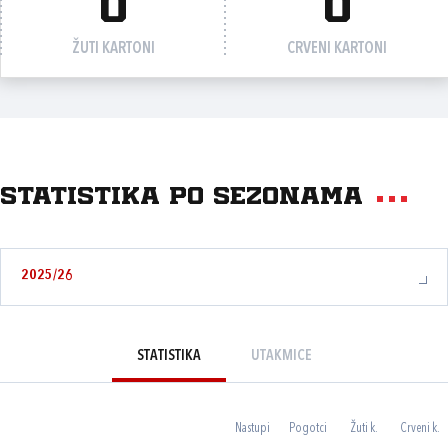
0
0
ŽUTI KARTONI
CRVENI KARTONI
Statistika po sezonama
2025/26
STATISTIKA
UTAKMICE
Nastupi
Pogotci
Žuti k.
Crveni k.