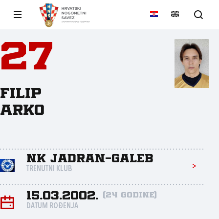
27
Filip
Arko
NK Jadran-Galeb
TRENUTNI KLUB
15.03.2002.
(24 godine)
DATUM ROĐENJA