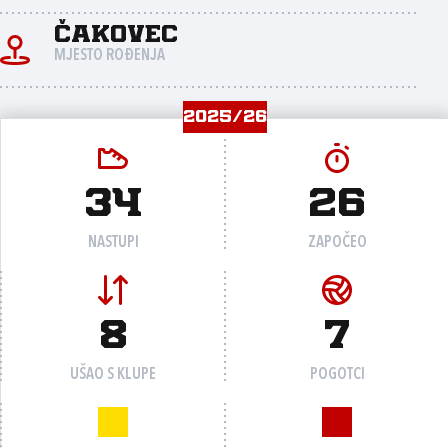
Čakovec
MJESTO ROĐENJA
2025/26
34
26
NASTUPI
ZAPOČEO
8
7
UŠAO S KLUPE
POGOTCI