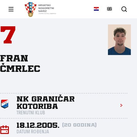
7
Fran
Čmrlec
NK Graničar
Kotoriba
TRENUTNI KLUB
18.12.2005.
(20 godina)
DATUM ROĐENJA