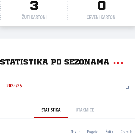
3
0
ŽUTI KARTONI
CRVENI KARTONI
Statistika po sezonama
2025/26
STATISTIKA
UTAKMICE
Nastupi
Pogotci
Žuti k.
Crveni k.