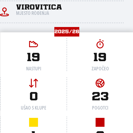
Virovitica
MJESTO ROĐENJA
2025/26
19
19
NASTUPI
ZAPOČEO
0
23
UŠAO S KLUPE
POGOTCI