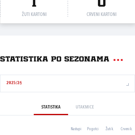
1
0
ŽUTI KARTONI
CRVENI KARTONI
Statistika po sezonama
2025/26
STATISTIKA
UTAKMICE
Nastupi
Pogotci
Žuti k.
Crveni k.