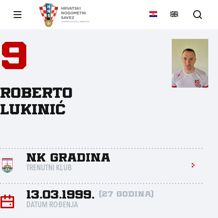
9
Roberto
Lukinić
NK Gradina
TRENUTNI KLUB
13.03.1999.
(27 godina)
DATUM ROĐENJA