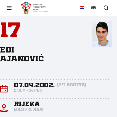
17
Edi
Ajanović
07.04.2002.
(24 godine)
DATUM ROĐENJA
Rijeka
MJESTO ROĐENJA