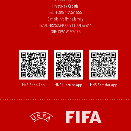
10000 Zagreb
Hrvatska / Croatia
Tel:
+385 1 2361555
E-mail:
info@hns.family
IBAN: HR2523400091100187844
OIB: 08516152078
HNS Shop App
HNS Ulaznice App
HNS Semafor App