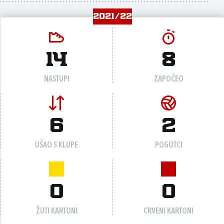
2021/22
14
8
NASTUPI
ZAPOČEO
6
2
UŠAO S KLUPE
POGOTCI
0
0
ŽUTI KARTONI
CRVENI KARTONI