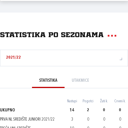
Statistika po sezonama
2021/22
STATISTIKA
UTAKMICE
Nastupi
Pogotci
Žuti k.
Crveni k.
UKUPNO
14
2
0
0
PRVA NL SREDIŠTE JUNIORI 2021/22
3
0
0
0