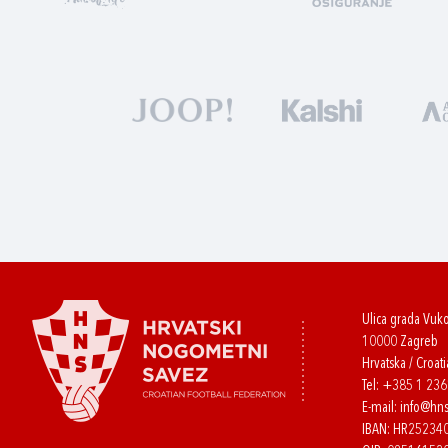
Ulica grada Vuk
10000 Zagreb
Hrvatska / Croati
Tel:
+385 1 23
E-mail:
info@hns
IBAN: HR2523