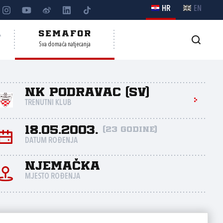
HR
EN
A
SEMAFOR
Sva domaća natjecanja
NK Podravac (Sv)
TRENUTNI KLUB
18.05.2003.
(23 godine)
DATUM ROĐENJA
Njemačka
MJESTO ROĐENJA