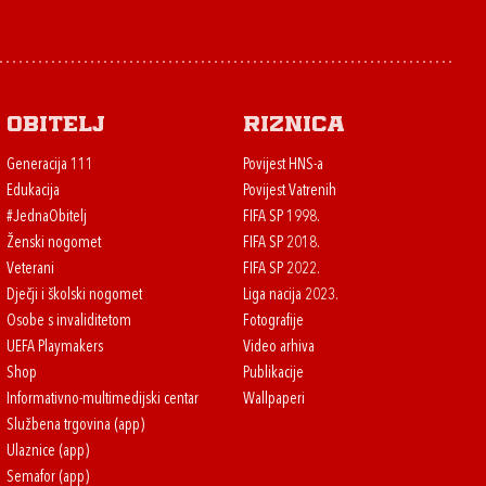
Obitelj
Riznica
Generacija 111
Povijest HNS-a
Edukacija
Povijest Vatrenih
#JednaObitelj
FIFA SP 1998.
Ženski nogomet
FIFA SP 2018.
Veterani
FIFA SP 2022.
Dječji i školski nogomet
Liga nacija 2023.
Osobe s invaliditetom
Fotografije
UEFA Playmakers
Video arhiva
Shop
Publikacije
Informativno-multimedijski centar
Wallpaperi
Službena trgovina (app)
Ulaznice (app)
Semafor (app)