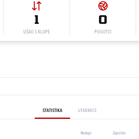
1
0
UŠAO S KLUPE
POGOTCI
STATISTIKA
UTAKMICE
Nastupi
Započeo