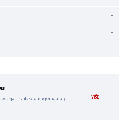
ru
VIŠE
atjecanja Hrvatskog nogometnog