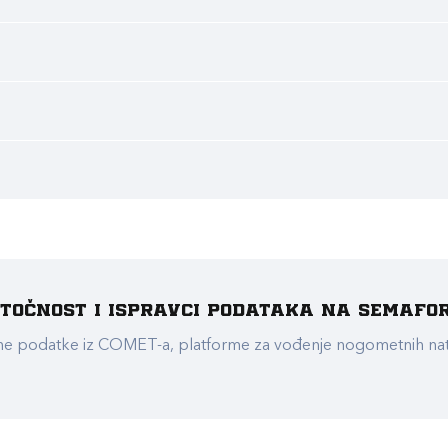
e točnost i ispravci podataka na Semafo
ualne podatke iz COMET-a, platforme za vođenje nogometnih n