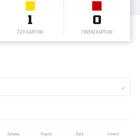
1
0
ŽUTI KARTONI
CRVENI KARTONI
Zamjena
Pogotci
Žuti k.
Crveni k.