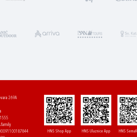
ovara 269A
a
61555
.family
HNS Shop App
HNS Ulaznice App
HNS Semaf
400091100187844