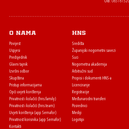
OIB: 08516152
O nama
HNS
Povijest
Središta
Uspjesi
Županijski nogometni savezi
Predsjednik
Suci
Glavni tajnik
Nogometna akademija
Izvršni odbor
Arbitražni sud
Skupština
Propisi i dokumenti HNS-a
Pristup informacijama
Licenciranje
Opći uvjeti korištenja
Registracije
Privatnost i kolačići (hns.family)
Međunarodni transferi
Privatnost i kolačići (hns.team)
Posrednici
Uvjeti korištenja (app Semafor)
Mediji
Privatnost korisnika (app Semafor)
Logotipi
Kontakti