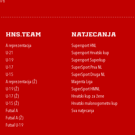
078
HNS.team
Natjecanja
A reprezentacija
Supersport HNL
U-21
Supersport Hrvatski kup
U-19
Supersport Superkup
U-17
SuperSport Prva NL
U-15
SuperSport Druga NL
A reprezentacija (Ž)
Magenta Liga
U-19 (Ž)
SuperSport HMNL
U-17 (Ž)
Hrvatski kup za žene
U-15 (Ž)
Hrvatski malonogometni kup
Futsal A
Sva natjecanja
Futsal A (Ž)
Futsal U-19