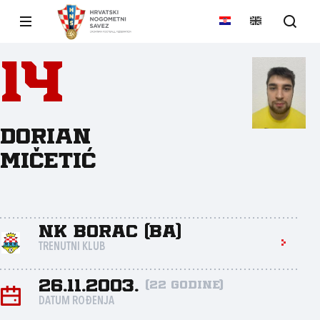
14
Dorian
Mičetić
NK Borac (Ba)
TRENUTNI KLUB
26.11.2003.
(22 godine)
DATUM ROĐENJA