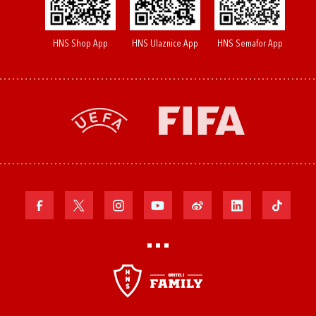
HNS Shop App
HNS Ulaznice App
HNS Semafor App