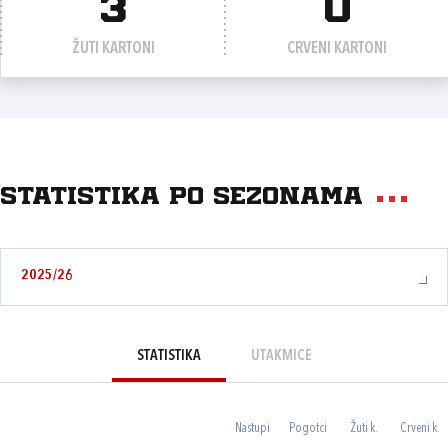
3
0
ŽUTI KARTONI
CRVENI KARTONI
Statistika po sezonama
2025/26
STATISTIKA
UTAKMICE
Nastupi
Pogotci
Žuti k.
Crveni k.