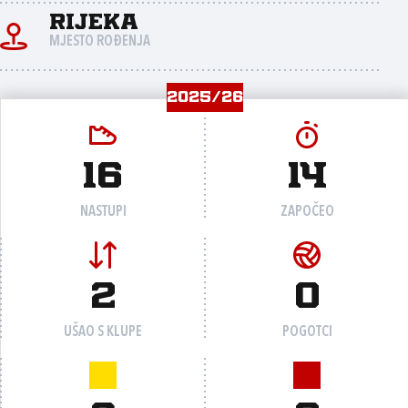
Rijeka
MJESTO ROĐENJA
2025/26
16
14
NASTUPI
ZAPOČEO
2
0
UŠAO S KLUPE
POGOTCI