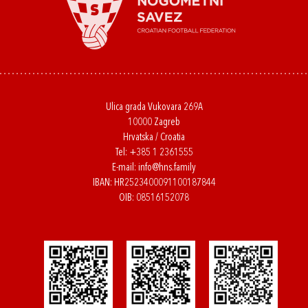
Ulica grada Vukovara 269A
10000 Zagreb
Hrvatska / Croatia
Tel:
+385 1 2361555
E-mail:
info@hns.family
IBAN: HR2523400091100187844
OIB: 08516152078