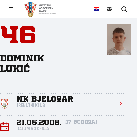
46
Dominik
Lukić
NK Bjelovar
TRENUTNI KLUB
21.05.2009.
(17 godina)
DATUM ROĐENJA