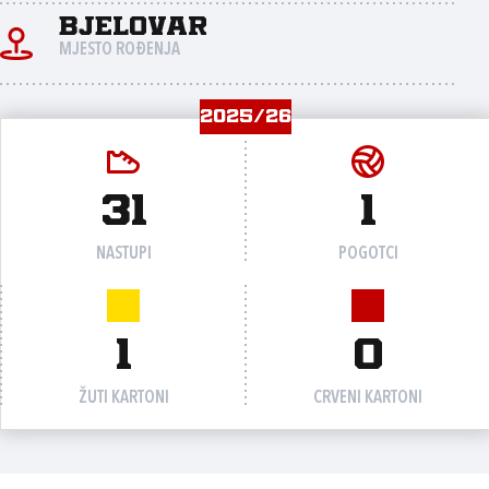
Bjelovar
MJESTO ROĐENJA
2025/26
31
1
NASTUPI
POGOTCI
1
0
ŽUTI KARTONI
CRVENI KARTONI