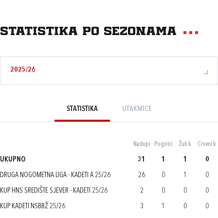
Statistika po sezonama
2025/26
STATISTIKA
UTAKMICE
Nastupi
Pogotci
Žuti k.
Crveni k.
UKUPNO
31
1
1
0
DRUGA NOGOMETNA LIGA - KADETI A 25/26
26
0
1
0
KUP HNS SREDIŠTE SJEVER - KADETI 25/26
2
0
0
0
KUP KADETI NSBBŽ 25/26
3
1
0
0