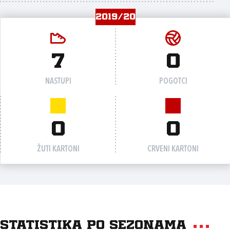
2019/20
7
0
NASTUPI
POGOTCI
0
0
ŽUTI KARTONI
CRVENI KARTONI
Statistika po sezonama