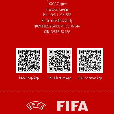
10000 Zagreb
Hrvatska / Croatia
Tel:
+385 1 2361555
E-mail:
info@hns.family
IBAN: HR2523400091100187844
OIB: 08516152078
HNS Shop App
HNS Ulaznice App
HNS Semafor App