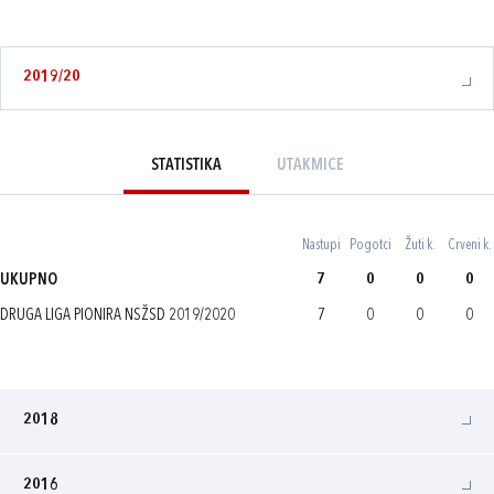
2019/20
STATISTIKA
UTAKMICE
Nastupi
Pogotci
Žuti k.
Crveni k.
UKUPNO
7
0
0
0
DRUGA LIGA PIONIRA NSŽSD 2019/2020
7
0
0
0
2018
2016