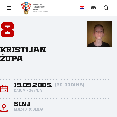
8
Kristijan
Župa
19.09.2005.
(20 godina)
DATUM ROĐENJA
Sinj
MJESTO ROĐENJA