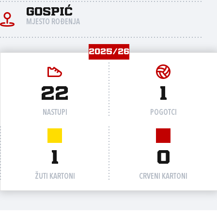
Gospić
MJESTO ROĐENJA
2025/26
22
1
NASTUPI
POGOTCI
1
0
ŽUTI KARTONI
CRVENI KARTONI