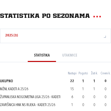
Statistika po sezonama
2025/26
STATISTIKA
UTAKMICE
Nastupi
Pogotci
Žuti k.
Crveni k.
UKUPNO
22
1
1
0
MŽNL KADETI A 25/26
15
1
1
0
ŽUPANIJSKA NOGOMETNA LIGA 25/26 - KADETI
6
0
0
0
ZAVRŠNICA HNK NS RIJEKA - KADETI 25/26
1
0
0
0