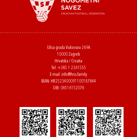
Ulica grada Vukovara 269A
10000 Zagreb
Hrvatska / Croatia
Tel:
+385 1 2361555
E-mail:
info@hns.family
IBAN: HR2523400091100187844
OIB: 08516152078