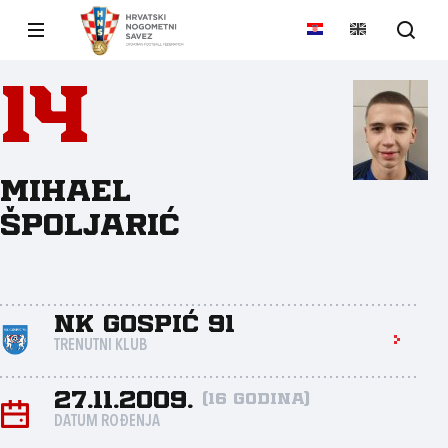
14
Mihael
Špoljarić
NK Gospić 91
TRENUTNI KLUB
27.11.2009.
(16 godina)
DATUM ROĐENJA