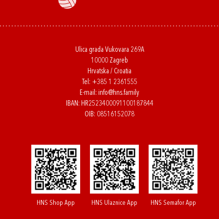
Ulica grada Vukovara 269A
10000 Zagreb
Hrvatska / Croatia
Tel:
+385 1 2361555
E-mail:
info@hns.family
IBAN: HR2523400091100187844
OIB: 08516152078
HNS Shop App
HNS Ulaznice App
HNS Semafor App