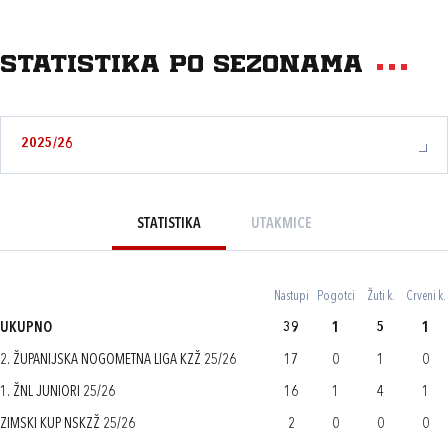
Statistika po sezonama
2025/26
STATISTIKA
UTAKMICE
Nastupi
Pogotci
Žuti k.
Crveni k.
UKUPNO
39
1
5
1
2. ŽUPANIJSKA NOGOMETNA LIGA KZŽ 25/26
17
0
1
0
1. ŽNL JUNIORI 25/26
16
1
4
1
ZIMSKI KUP NSKZŽ 25/26
2
0
0
0