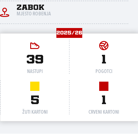
Zabok
MJESTO ROĐENJA
2025/26
39
1
NASTUPI
POGOTCI
5
1
ŽUTI KARTONI
CRVENI KARTONI