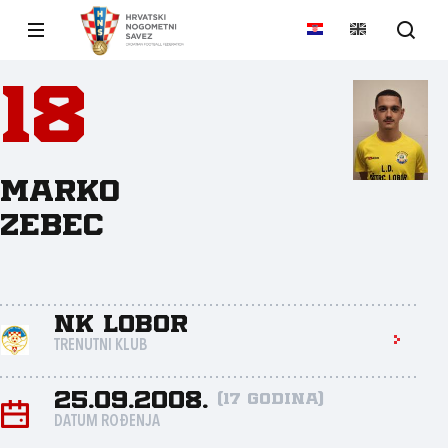
18
Marko
Zebec
NK Lobor
TRENUTNI KLUB
25.09.2008.
(17 godina)
DATUM ROĐENJA