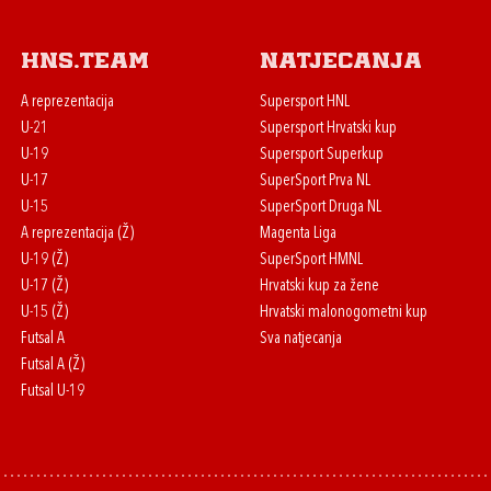
HNS.team
Natjecanja
A reprezentacija
Supersport HNL
U-21
Supersport Hrvatski kup
U-19
Supersport Superkup
U-17
SuperSport Prva NL
U-15
SuperSport Druga NL
A reprezentacija (Ž)
Magenta Liga
U-19 (Ž)
SuperSport HMNL
U-17 (Ž)
Hrvatski kup za žene
U-15 (Ž)
Hrvatski malonogometni kup
Futsal A
Sva natjecanja
Futsal A (Ž)
Futsal U-19