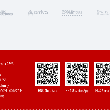
ovara 269A
a
61555
.family
HNS Shop App
HNS Ulaznice App
HNS Semaf
400091100187844
078