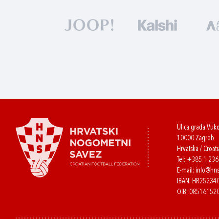
Ulica grada Vuk
10000 Zagreb
Hrvatska / Croati
Tel:
+385 1 23
E-mail:
info@hns
IBAN: HR2523
OIB: 08516152