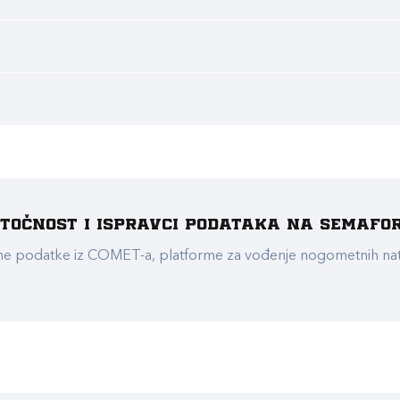
e točnost i ispravci podataka na Semafo
ualne podatke iz COMET-a, platforme za vođenje nogometnih n