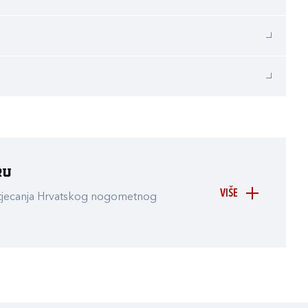
ru
VIŠE
atjecanja Hrvatskog nogometnog