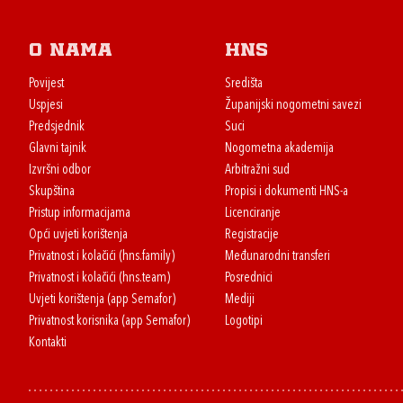
O nama
HNS
Povijest
Središta
Uspjesi
Županijski nogometni savezi
Predsjednik
Suci
Glavni tajnik
Nogometna akademija
Izvršni odbor
Arbitražni sud
Skupština
Propisi i dokumenti HNS-a
Pristup informacijama
Licenciranje
Opći uvjeti korištenja
Registracije
Privatnost i kolačići (hns.family)
Međunarodni transferi
Privatnost i kolačići (hns.team)
Posrednici
Uvjeti korištenja (app Semafor)
Mediji
Privatnost korisnika (app Semafor)
Logotipi
Kontakti