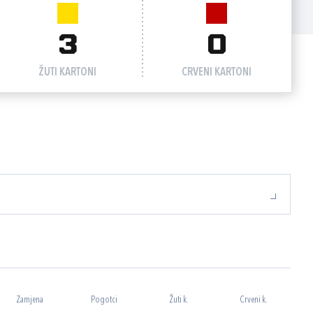
3
0
ŽUTI KARTONI
CRVENI KARTONI
Zamjena
Pogotci
Žuti k.
Crveni k.