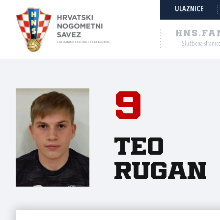
ULAZNICE
HNS.FA
Službena stranic
9
Teo
Rugan