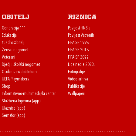
Obitelj
Riznica
Generacija 111
Povijest HNS-a
Edukacija
Povijest Vatrenih
#JednaObitelj
FIFA SP 1998.
Ženski nogomet
FIFA SP 2018.
Veterani
FIFA SP 2022.
Dječji i školski nogomet
Liga nacija 2023.
Osobe s invaliditetom
Fotografije
UEFA Playmakers
Video arhiva
Shop
Publikacije
Informativno-multimedijski centar
Wallpaperi
Službena trgovina (app)
Ulaznice (app)
Semafor (app)