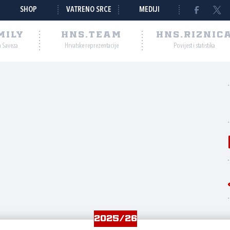
SHOP
VATRENO SRCE
MEDIJI
MILY
HNS.TEAM
HNS.RIZNIC
a Saveza
Hrvatske reprezentacije
Povijest i statistika
2025/26