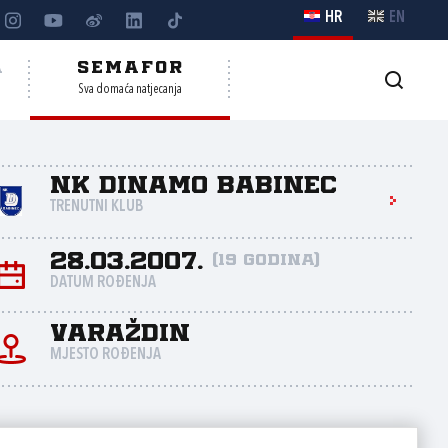
HR
EN
A
SEMAFOR
Sva domaća natjecanja
NK Dinamo Babinec
TRENUTNI KLUB
28.03.2007.
(19 godina)
DATUM ROĐENJA
Varaždin
MJESTO ROĐENJA