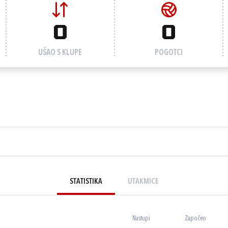
0
0
UŠAO S KLUPE
POGOTCI
STATISTIKA
UTAKMICE
Nastupi
Započeo