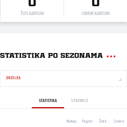
0
0
ŽUTI KARTONI
CRVENI KARTONI
Statistika po sezonama
2025/26
STATISTIKA
UTAKMICE
Nastupi
Pogotci
Žuti k.
Crveni k.