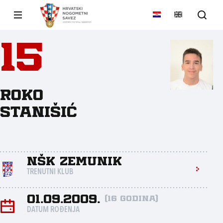
15
Roko
Stanišić
NŠK Zemunik
TRENUTNI KLUB
01.09.2009.
(16 godina)
DATUM ROĐENJA