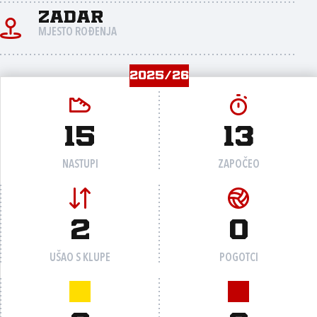
Zadar
MJESTO ROĐENJA
2025/26
15
13
NASTUPI
ZAPOČEO
2
0
UŠAO S KLUPE
POGOTCI