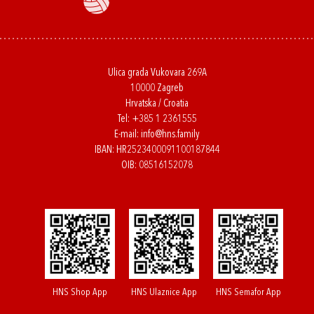
Ulica grada Vukovara 269A
10000 Zagreb
Hrvatska / Croatia
Tel:
+385 1 2361555
E-mail:
info@hns.family
IBAN: HR2523400091100187844
OIB: 08516152078
HNS Shop App
HNS Ulaznice App
HNS Semafor App