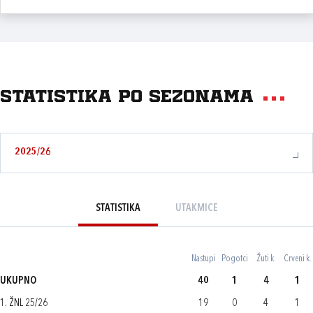
Statistika po sezonama
2025/26
STATISTIKA
UTAKMICE
Nastupi
Pogotci
Žuti k.
Crveni k.
UKUPNO
40
1
4
1
1. ŽNL 25/26
19
0
4
1