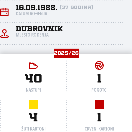
16.09.1988.
(37 godina)
DATUM ROĐENJA
Dubrovnik
MJESTO ROĐENJA
2025/26
40
1
NASTUPI
POGOTCI
4
1
ŽUTI KARTONI
CRVENI KARTONI