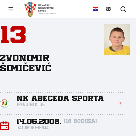
13
Zvonimir
Šimičević
NK Abeceda sporta
TRENUTNI KLUB
14.06.2008.
(18 godina)
DATUM ROĐENJA