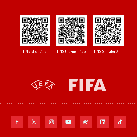
HNS Shop App
HNS Ulaznice App
HNS Semafor App