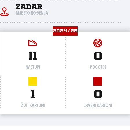
Zadar
MJESTO ROĐENJA
2024/25
11
0
NASTUPI
POGOTCI
1
0
ŽUTI KARTONI
CRVENI KARTONI