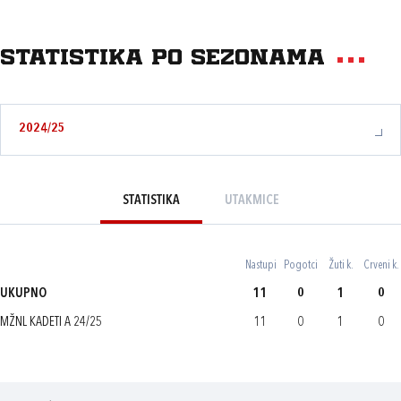
Statistika po sezonama
2024/25
STATISTIKA
UTAKMICE
Nastupi
Pogotci
Žuti k.
Crveni k.
UKUPNO
11
0
1
0
MŽNL KADETI A 24/25
11
0
1
0