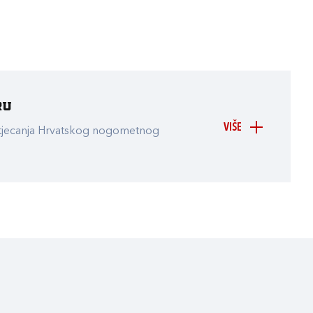
ru
VIŠE
atjecanja Hrvatskog nogometnog