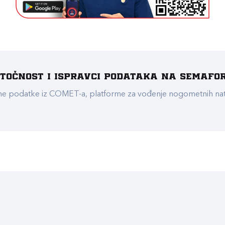
e točnost i ispravci podataka na Semafo
ualne podatke iz COMET-a, platforme za vođenje nogometnih n