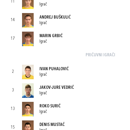
11
Igrač
ANDREJ BUŠKULIĆ
14
Igrač
MARIN GRBIĆ
17
Igrač
PRIČUVNI IGRAČI
IVAN PUHALOVIĆ
2
Igrač
JAKOV-JURE VEDRIĆ
3
Igrač
ROKO SURIĆ
13
Igrač
DENIS MUSTAĆ
15