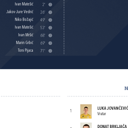
Ivan Matešić
2'
Jakov-Jure Vedrić
26'
Niko Božajić
49'
Ivan Matešić
53'
Ivan Mršić
68'
Marin Grbić
69'
Toni Pijaca
71'
N
LUKA JOVANČEVI
1
Vratar
DONAT BRKLJAČA