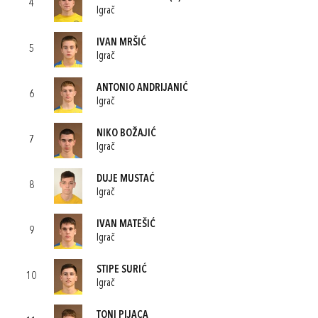
4
Igrač
IVAN MRŠIĆ
5
Igrač
ANTONIO ANDRIJANIĆ
6
Igrač
NIKO BOŽAJIĆ
7
Igrač
DUJE MUSTAĆ
8
Igrač
IVAN MATEŠIĆ
9
Igrač
STIPE SURIĆ
10
Igrač
TONI PIJACA