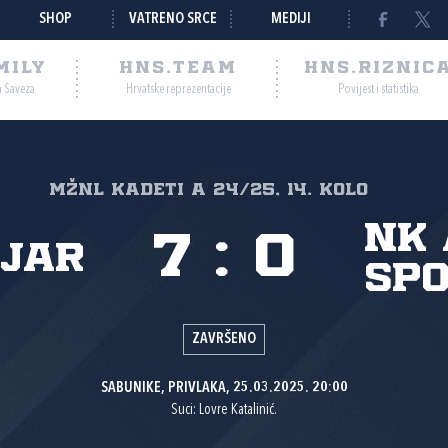
SHOP
VATRENO SRCE
MEDIJI
MILY
HNS.TEAM
HNS.RIZNIC
a Saveza
Hrvatske reprezentacije
Povijest i statistika
MŽNL KADETI A 24/25, 14. kolo
NK 
7
:
0
jar
spo
ZAVRŠENO
SABUNIKE, PRIVLAKA, 25.03.2025. 20:00
Suci: Lovre Katalinić.