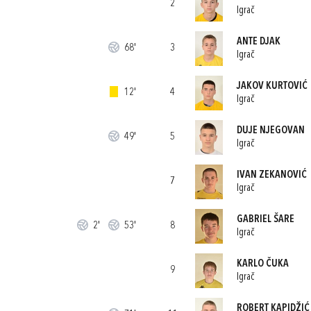
2
Igrač
ANTE DJAK
68'
3
Igrač
JAKOV KURTOVIĆ
12'
4
Igrač
DUJE NJEGOVAN
49'
5
Igrač
IVAN ZEKANOVIĆ
7
Igrač
GABRIEL ŠARE
2'
53'
8
Igrač
KARLO ČUKA
9
Igrač
ROBERT KAPIDŽIĆ