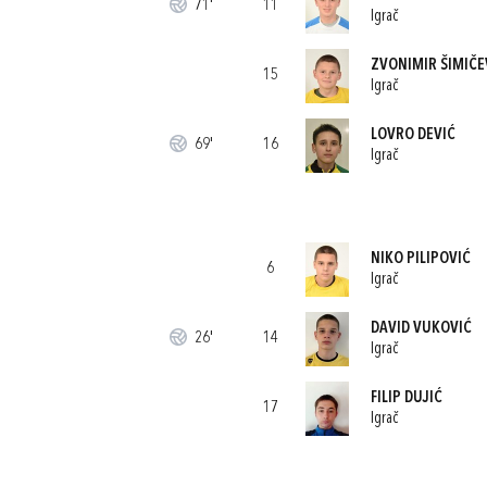
71'
11
Igrač
ZVONIMIR ŠIMIČE
15
Igrač
LOVRO DEVIĆ
69'
16
Igrač
NIKO PILIPOVIĆ
6
Igrač
DAVID VUKOVIĆ
26'
14
Igrač
FILIP DUJIĆ
17
Igrač