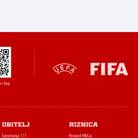
or App
Obitelj
Riznica
Generacija 111
Povijest HNS-a