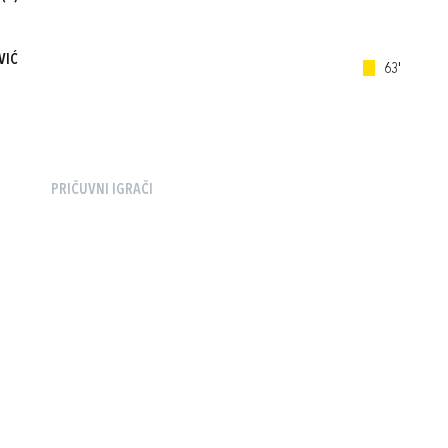
VIĆ
63'
PRIČUVNI IGRAČI