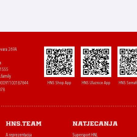
ovara 269A
a
61555
.family
HNS Shop App
HNS Ulaznice App
HNS Semaf
400091100187844
078
HNS.team
Natjecanja
A reprezentacija
Supersport HNL