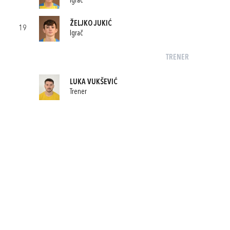
Igrač
ŽELJKO JUKIĆ
19
Igrač
TRENER
LUKA VUKŠEVIĆ
Trener