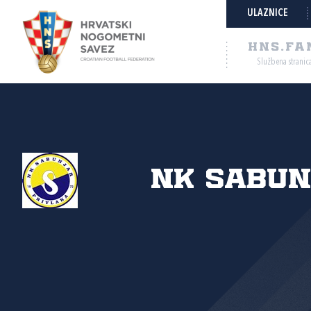
ULAZNICE
HNS.FA
Službena stranic
NK Sabun