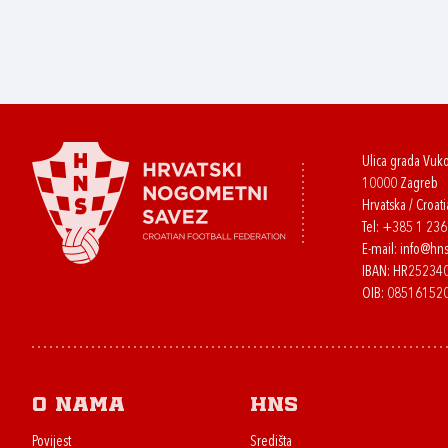
Ulica grada Vuk
10000 Zagreb
Hrvatska / Croati
Tel:
+385 1 23
E-mail:
info@hns
IBAN: HR2523
OIB: 08516152
O nama
HNS
Povijest
Središta