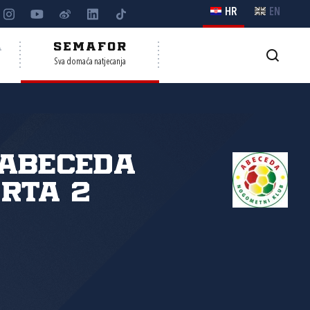
HR
EN
A
SEMAFOR
Sva domaća natjecanja
Abeceda
rta 2