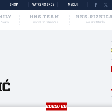
SHOP
VATRENO SRCE
MEDIJI
MILY
HNS.TEAM
HNS.RIZNIC
a Saveza
Hrvatske reprezentacije
Povijest i statistika
ić
2025/26