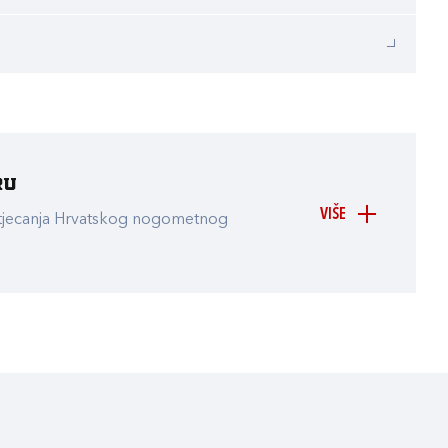
ru
VIŠE
atjecanja Hrvatskog nogometnog