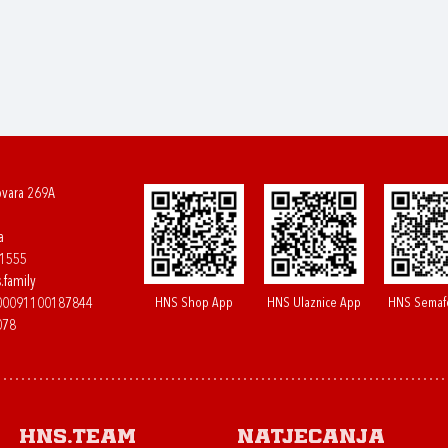
ovara 269A
a
61555
.family
HNS Shop App
HNS Ulaznice App
HNS Semaf
400091100187844
078
HNS.team
Natjecanja