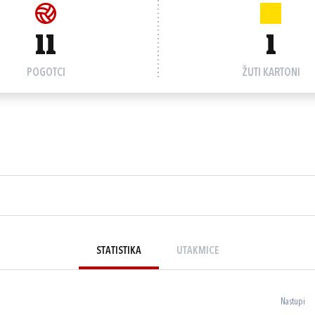
11
1
POGOTCI
ŽUTI KARTONI
STATISTIKA
UTAKMICE
Nastupi