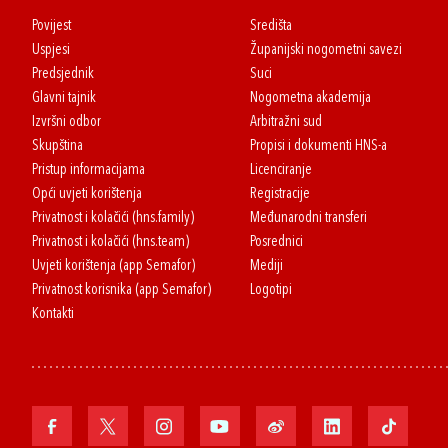
Povijest
Središta
Uspjesi
Županijski nogometni savezi
Predsjednik
Suci
Glavni tajnik
Nogometna akademija
Izvršni odbor
Arbitražni sud
Skupština
Propisi i dokumenti HNS-a
Pristup informacijama
Licenciranje
Opći uvjeti korištenja
Registracije
Privatnost i kolačići (hns.family)
Međunarodni transferi
Privatnost i kolačići (hns.team)
Posrednici
Uvjeti korištenja (app Semafor)
Mediji
Privatnost korisnika (app Semafor)
Logotipi
Kontakti