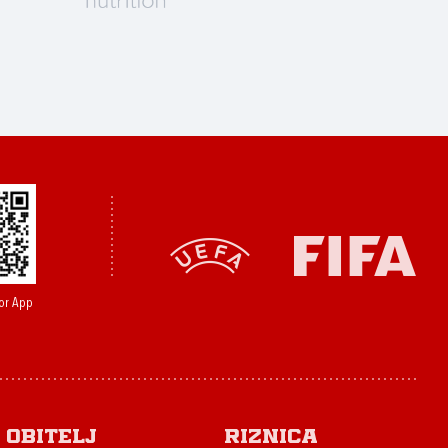
or App
Obitelj
Riznica