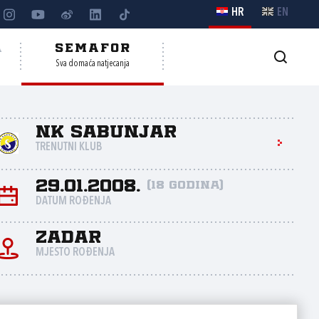
HR
EN
A
SEMAFOR
Sva domaća natjecanja
NK Sabunjar
TRENUTNI KLUB
29.01.2008.
(18 godina)
DATUM ROĐENJA
Zadar
MJESTO ROĐENJA