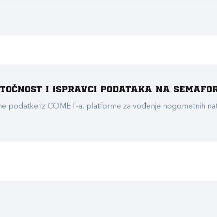
e točnost i ispravci podataka na Semafo
ualne podatke iz COMET-a, platforme za vođenje nogometnih n