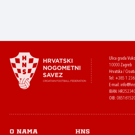
Ulica grada Vuk
10000 Zagreb
Hrvatska / Croati
Tel:
+385 1 23
E-mail:
info@hns
IBAN: HR2523
OIB: 08516152
O nama
HNS