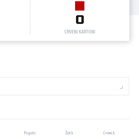
0
CRVENI KARTONI
Pogotci
Žuti k.
Crveni k.