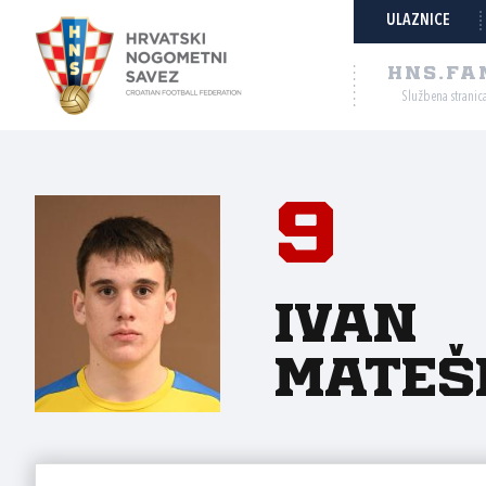
ULAZNICE
HNS.FA
Službena stranic
9
Ivan
Mateš