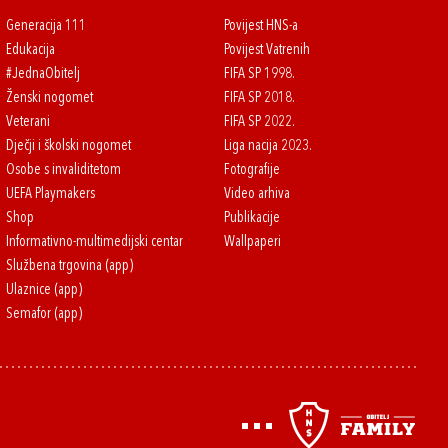
Generacija 111
Povijest HNS-a
Edukacija
Povijest Vatrenih
#JednaObitelj
FIFA SP 1998.
Ženski nogomet
FIFA SP 2018.
Veterani
FIFA SP 2022.
Dječji i školski nogomet
Liga nacija 2023.
Osobe s invaliditetom
Fotografije
UEFA Playmakers
Video arhiva
Shop
Publikacije
Informativno-multimedijski centar
Wallpaperi
Službena trgovina (app)
Ulaznice (app)
Semafor (app)