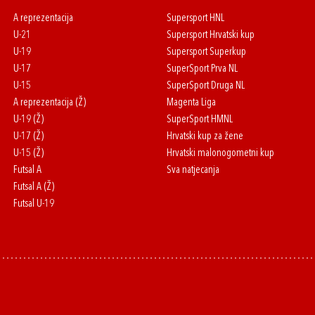
A reprezentacija
Supersport HNL
U-21
Supersport Hrvatski kup
U-19
Supersport Superkup
U-17
SuperSport Prva NL
U-15
SuperSport Druga NL
A reprezentacija (Ž)
Magenta Liga
U-19 (Ž)
SuperSport HMNL
U-17 (Ž)
Hrvatski kup za žene
U-15 (Ž)
Hrvatski malonogometni kup
Futsal A
Sva natjecanja
Futsal A (Ž)
Futsal U-19