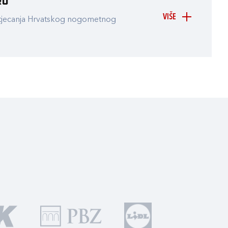
ru
VIŠE
atjecanja Hrvatskog nogometnog