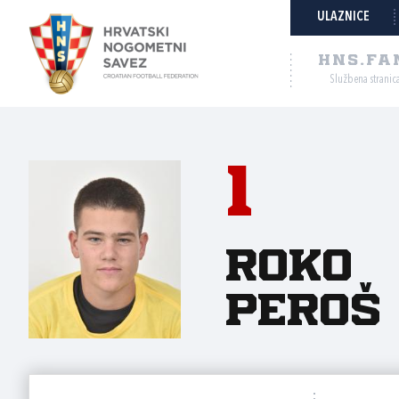
ULAZNICE
HNS.FA
Službena stranic
1
Roko
Peroš