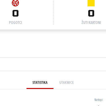
0
0
POGOTCI
ŽUTI KARTONI
STATISTIKA
UTAKMICE
Nastupi