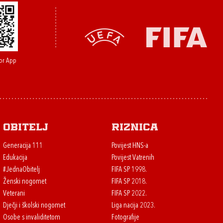
or App
Obitelj
Riznica
Generacija 111
Povijest HNS-a
Edukacija
Povijest Vatrenih
#JednaObitelj
FIFA SP 1998.
Ženski nogomet
FIFA SP 2018.
Veterani
FIFA SP 2022.
Dječji i školski nogomet
Liga nacija 2023.
Osobe s invaliditetom
Fotografije