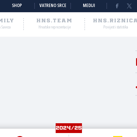
SHOP
VATRENO SRCE
MEDIJI
MILY
HNS.TEAM
HNS.RIZNIC
a Saveza
Hrvatske reprezentacije
Povijest i statistika
2024/25