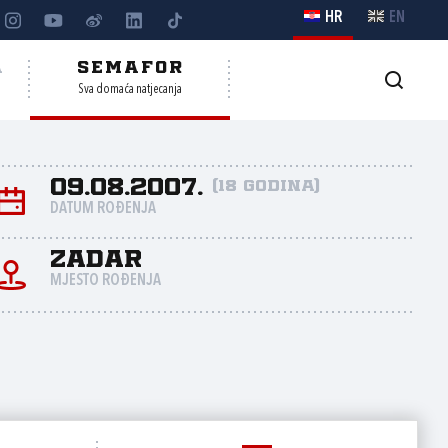
HR
EN
A
SEMAFOR
Sva domaća natjecanja
09.08.2007.
(18 godina)
DATUM ROĐENJA
Zadar
MJESTO ROĐENJA