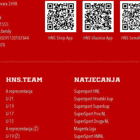
ovara 269A
a
61555
.family
HNS Shop App
HNS Ulaznice App
HNS Semaf
400091100187844
078
HNS.team
Natjecanja
A reprezentacija
Supersport HNL
U-21
Supersport Hrvatski kup
U-19
Supersport Superkup
U-17
SuperSport Prva NL
U-15
SuperSport Druga NL
A reprezentacija (Ž)
Magenta Liga
U-19 (Ž)
SuperSport HMNL