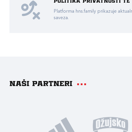
Politika privatnosti t
Platforma hns.family prikazuje akt
saveza.
Naši partneri