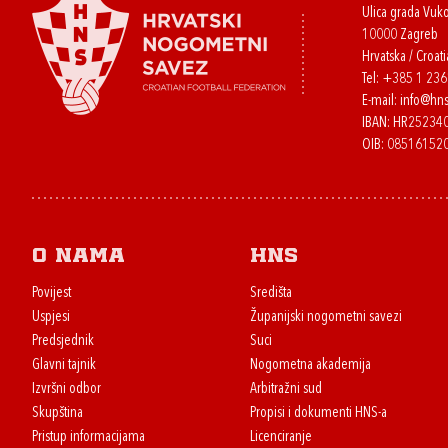
Ulica grada Vuk
10000 Zagreb
Hrvatska / Croati
Tel:
+385 1 23
E-mail:
info@hns
IBAN: HR2523
OIB: 08516152
O nama
HNS
Povijest
Središta
Uspjesi
Županijski nogometni savezi
Predsjednik
Suci
Glavni tajnik
Nogometna akademija
Izvršni odbor
Arbitražni sud
Skupština
Propisi i dokumenti HNS-a
Pristup informacijama
Licenciranje