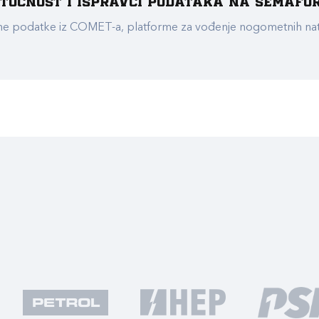
e točnost i ispravci podataka na Semafo
ualne podatke iz COMET-a, platforme za vođenje nogometnih n