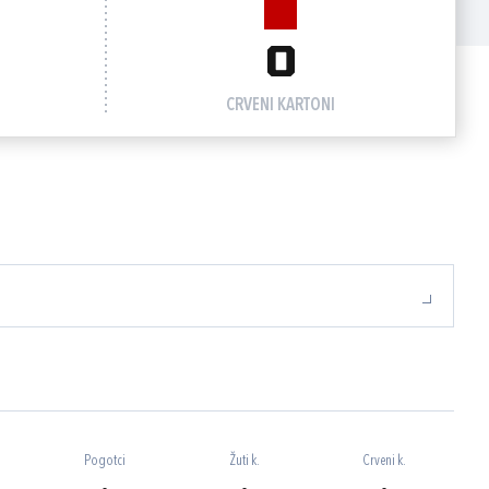
0
CRVENI KARTONI
Pogotci
Žuti k.
Crveni k.