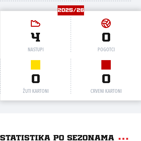
2025/26
4
0
NASTUPI
POGOTCI
0
0
ŽUTI KARTONI
CRVENI KARTONI
Statistika po sezonama