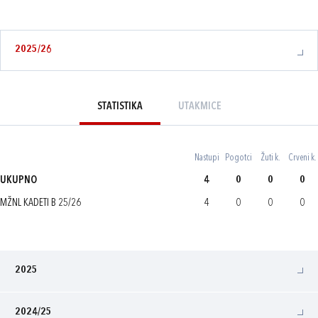
2025/26
STATISTIKA
UTAKMICE
Nastupi
Pogotci
Žuti k.
Crveni k.
UKUPNO
4
0
0
0
MŽNL KADETI B 25/26
4
0
0
0
2025
2024/25