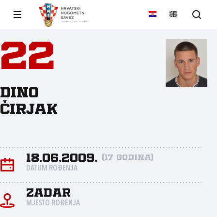
22
Dino
Čirjak
18.06.2009.
(17 godina)
DATUM ROĐENJA
Zadar
MJESTO ROĐENJA