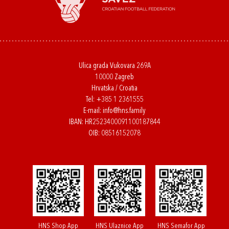
Ulica grada Vukovara 269A
10000 Zagreb
Hrvatska / Croatia
Tel:
+385 1 2361555
E-mail:
info@hns.family
IBAN: HR2523400091100187844
OIB: 08516152078
HNS Shop App
HNS Ulaznice App
HNS Semafor App