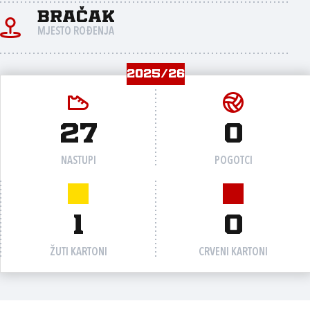
Bračak
MJESTO ROĐENJA
2025/26
27
0
NASTUPI
POGOTCI
1
0
ŽUTI KARTONI
CRVENI KARTONI