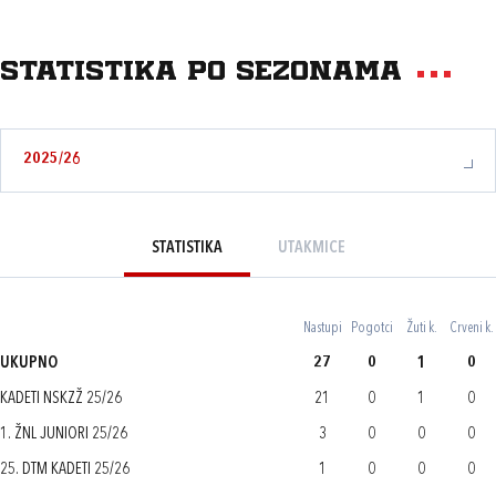
Statistika po sezonama
2025/26
STATISTIKA
UTAKMICE
Nastupi
Pogotci
Žuti k.
Crveni k.
UKUPNO
27
0
1
0
KADETI NSKZŽ 25/26
21
0
1
0
1. ŽNL JUNIORI 25/26
3
0
0
0
25. DTM KADETI 25/26
1
0
0
0