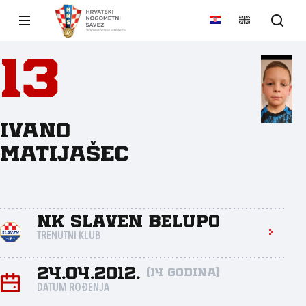
13
Ivano
Matijašec
NK Slaven Belupo
TRENUTNI KLUB
24.04.2012.
(14 godina)
DATUM ROĐENJA