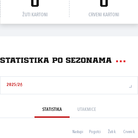
0
0
ŽUTI KARTONI
CRVENI KARTONI
Statistika po sezonama
2025/26
STATISTIKA
UTAKMICE
Nastupi
Pogotci
Žuti k.
Crveni k.