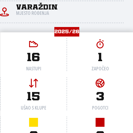
Varaždin
MJESTO ROĐENJA
2025/26
16
1
NASTUPI
ZAPOČEO
15
3
UŠAO S KLUPE
POGOTCI