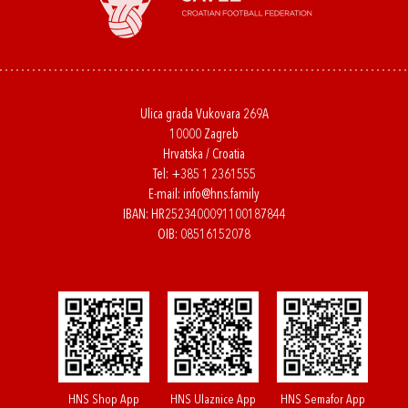
Ulica grada Vukovara 269A
10000 Zagreb
Hrvatska / Croatia
Tel:
+385 1 2361555
E-mail:
info@hns.family
IBAN: HR2523400091100187844
OIB: 08516152078
HNS Shop App
HNS Ulaznice App
HNS Semafor App