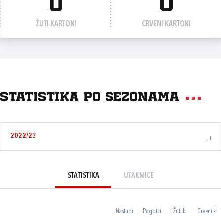
0
0
ŽUTI KARTONI
CRVENI KARTONI
Statistika po sezonama
2022/23
STATISTIKA
UTAKMICE
Nastupi
Pogotci
Žuti k.
Crveni k.