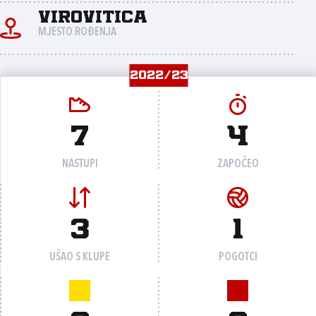
Virovitica
MJESTO ROĐENJA
2022/23
7
4
NASTUPI
ZAPOČEO
3
1
UŠAO S KLUPE
POGOTCI