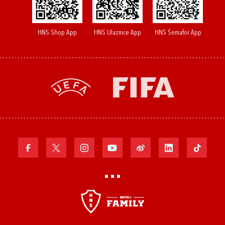
HNS Shop App
HNS Ulaznice App
HNS Semafor App