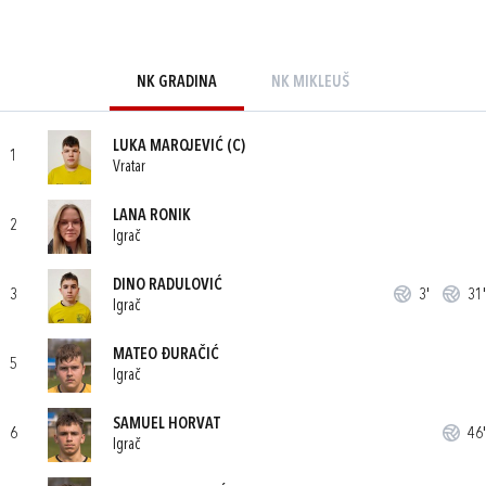
NK GRADINA
NK MIKLEUŠ
LUKA MAROJEVIĆ
(C)
1
Vratar
LANA RONIK
2
Igrač
DINO RADULOVIĆ
3
3'
31'
Igrač
MATEO ĐURAČIĆ
5
Igrač
SAMUEL HORVAT
6
46'
Igrač