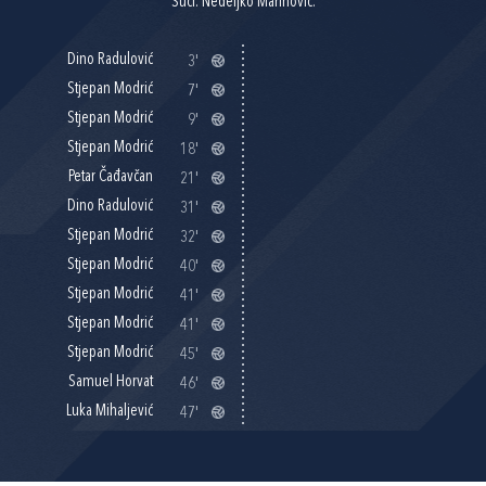
Suci: Nedeljko Marinović.
Dino Radulović
3'
Stjepan Modrić
7'
Stjepan Modrić
9'
Stjepan Modrić
18'
Petar Čađavčan
21'
Dino Radulović
31'
Stjepan Modrić
32'
Stjepan Modrić
40'
Stjepan Modrić
41'
Stjepan Modrić
41'
Stjepan Modrić
45'
Samuel Horvat
46'
Luka Mihaljević
47'