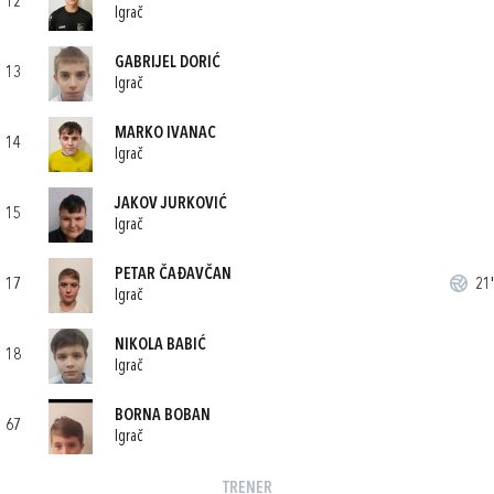
12
Igrač
GABRIJEL DORIĆ
13
Igrač
MARKO IVANAC
14
Igrač
JAKOV JURKOVIĆ
15
Igrač
PETAR ČAĐAVČAN
17
21'
Igrač
NIKOLA BABIĆ
18
Igrač
BORNA BOBAN
67
Igrač
TRENER