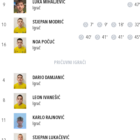
LUKA MIHALJEVIĆ
9
47'
Igrač
STJEPAN MODRIĆ
10
7'
9'
18'
32'
Igrač
40'
41'
41'
45'
NOA POČUĆ
16
Igrač
PRIČUVNI IGRAČI
DARIO DAMJANIĆ
4
Igrač
LEON IVANEŠIĆ
8
Igrač
KARLO RAJNOVIĆ
11
Igrač
STJEPAN LUKAČEVIĆ