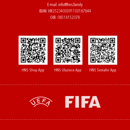
E-mail:
info@hns.family
IBAN: HR2523400091100187844
OIB: 08516152078
HNS Shop App
HNS Ulaznice App
HNS Semafor App