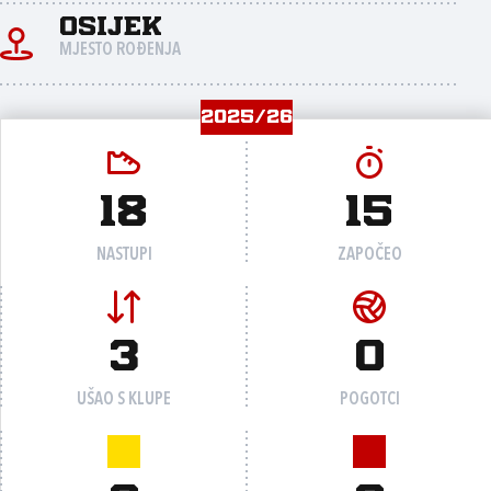
Osijek
MJESTO ROĐENJA
2025/26
18
15
NASTUPI
ZAPOČEO
3
0
UŠAO S KLUPE
POGOTCI