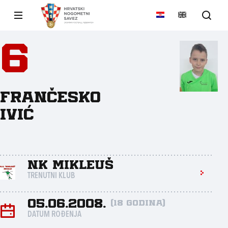
6
Frančesko
Ivić
NK Mikleuš
TRENUTNI KLUB
05.06.2008.
(18 godina)
DATUM ROĐENJA