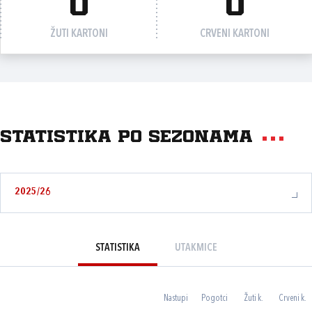
0
0
ŽUTI KARTONI
CRVENI KARTONI
Statistika po sezonama
2025/26
STATISTIKA
UTAKMICE
Nastupi
Pogotci
Žuti k.
Crveni k.