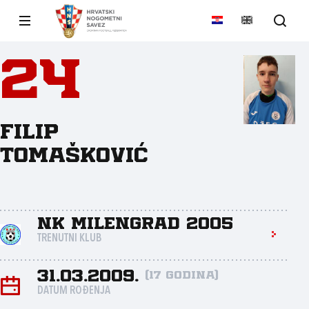
24
Filip
Tomašković
NK Milengrad 2005
TRENUTNI KLUB
31.03.2009.
(17 godina)
DATUM ROĐENJA