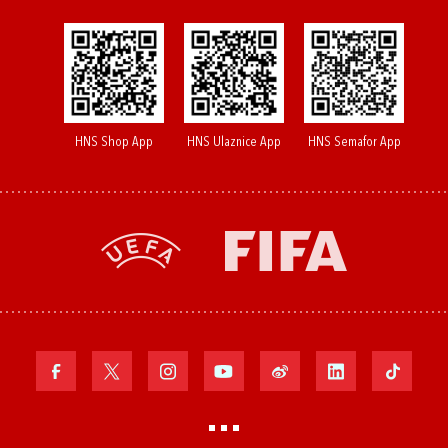
HNS Shop App
HNS Ulaznice App
HNS Semafor App