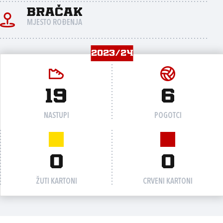
Bračak
MJESTO ROĐENJA
2023/24
19
6
NASTUPI
POGOTCI
0
0
ŽUTI KARTONI
CRVENI KARTONI