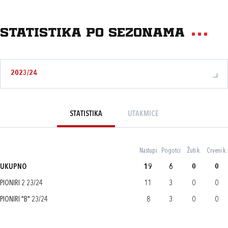
Statistika po sezonama
2023/24
STATISTIKA
UTAKMICE
Nastupi
Pogotci
Žuti k.
Crveni k.
UKUPNO
19
6
0
0
PIONIRI 2 23/24
11
3
0
0
PIONIRI "B" 23/24
8
3
0
0