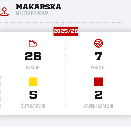
Makarska
MJESTO ROĐENJA
2025/26
26
7
NASTUPI
POGOTCI
5
2
ŽUTI KARTONI
CRVENI KARTONI