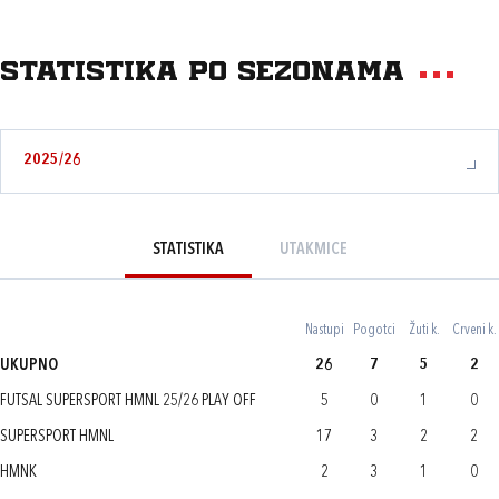
Statistika po sezonama
2025/26
STATISTIKA
UTAKMICE
Nastupi
Pogotci
Žuti k.
Crveni k.
UKUPNO
26
7
5
2
FUTSAL SUPERSPORT HMNL 25/26 PLAY OFF
5
0
1
0
SUPERSPORT HMNL
17
3
2
2
HMNK
2
3
1
0