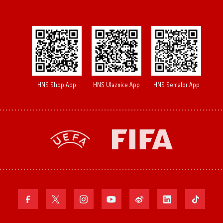
HNS Shop App
HNS Ulaznice App
HNS Semafor App