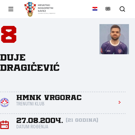
8
Duje
Dragičević
HMNK Vrgorac
TRENUTNI KLUB
27.08.2004.
(21 godina)
DATUM ROĐENJA