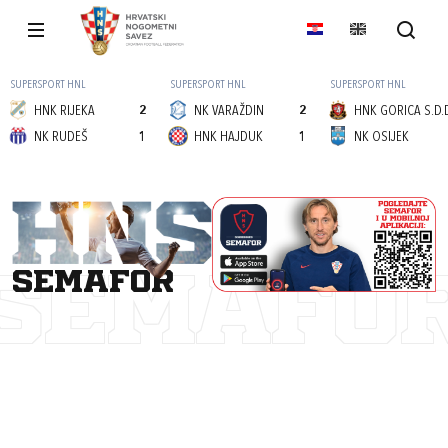
SUPERSPORT HNL
SUPERSPORT HNL
SUPERSPORT HNL
HNK RIJEKA
2
NK VARAŽDIN
2
HNK GORICA S.D.
NK RUDEŠ
1
HNK HAJDUK
1
NK OSIJEK
semafor
SEMAFO