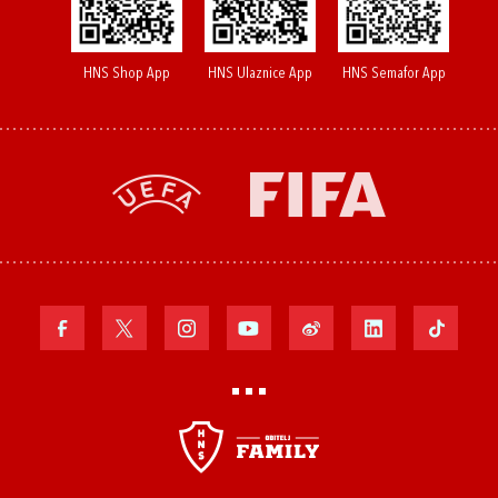
HNS Shop App
HNS Ulaznice App
HNS Semafor App