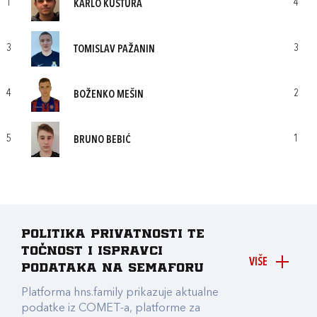
1
4
KARLO KUSTURA
3
3
TOMISLAV PAŽANIN
4
2
BOŽENKO MEŠIN
5
1
BRUNO BEBIĆ
Politika privatnosti te
točnost i ispravci
VIŠE
podataka na Semaforu
Platforma hns.family prikazuje aktualne
podatke iz COMET-a, platforme za