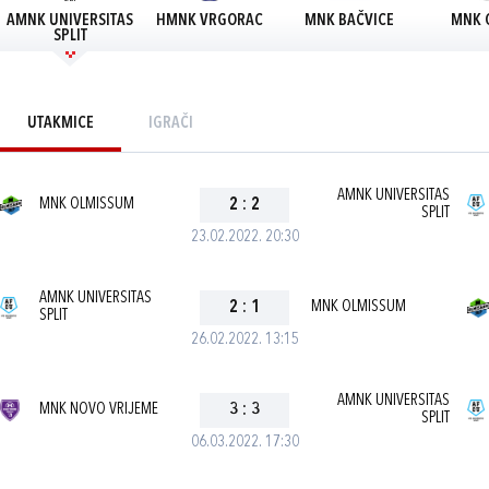
AMNK UNIVERSITAS
HMNK VRGORAC
MNK BAČVICE
MNK 
SPLIT
UTAKMICE
IGRAČI
AMNK UNIVERSITAS
MNK OLMISSUM
2
:
2
SPLIT
23.02.2022. 20:30
AMNK UNIVERSITAS
2
:
1
MNK OLMISSUM
SPLIT
26.02.2022. 13:15
AMNK UNIVERSITAS
MNK NOVO VRIJEME
3
:
3
SPLIT
06.03.2022. 17:30