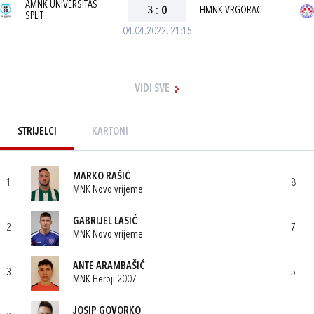
AMNK UNIVERSITAS
3
:
0
HMNK VRGORAC
SPLIT
04.04.2022. 21:15
VIDI SVE
STRIJELCI
KARTONI
MARKO RAŠIĆ
1
8
MNK Novo vrijeme
GABRIJEL LASIĆ
2
7
MNK Novo vrijeme
ANTE ARAMBAŠIĆ
3
5
MNK Heroji 2007
JOSIP GOVORKO