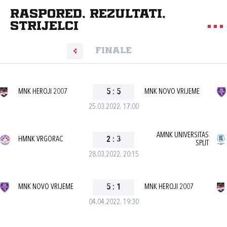
Raspored, rezultati,
strijelci
Finale
MNK HEROJI 2007
5
:
5
MNK NOVO VRIJEME
25.03.2022. 17:00
AMNK UNIVERSITAS
HMNK VRGORAC
2
:
3
SPLIT
28.03.2022. 20:15
MNK NOVO VRIJEME
5
:
1
MNK HEROJI 2007
04.04.2022. 19:30