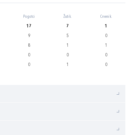
Pogotci
Žuti k.
Crveni k.
17
7
1
9
5
0
8
1
1
0
0
0
0
1
0