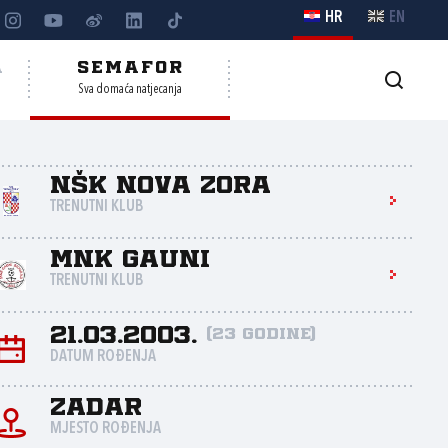
HR
EN
A
SEMAFOR
Sva domaća natjecanja
NŠK Nova zora
TRENUTNI KLUB
MNK Gauni
TRENUTNI KLUB
21.03.2003.
(23 godine)
DATUM ROĐENJA
Zadar
MJESTO ROĐENJA