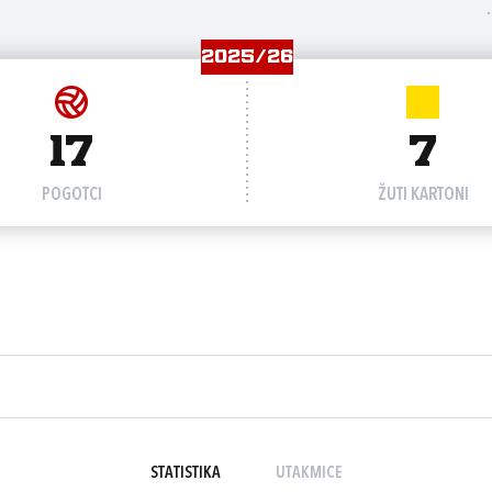
2025/26
17
7
POGOTCI
ŽUTI KARTONI
STATISTIKA
UTAKMICE