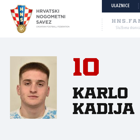
ULAZNICE
HNS.FA
Službena stranic
10
Karlo
Kadija