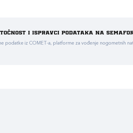
e točnost i ispravci podataka na Semafo
ualne podatke iz COMET-a, platforme za vođenje nogometnih n