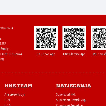
ovara 269A
a
61555
.family
HNS Shop App
HNS Ulaznice App
HNS Semaf
400091100187844
078
HNS.team
Natjecanja
A reprezentacija
Supersport HNL
U-21
Supersport Hrvatski kup