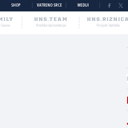
SHOP
VATRENO SRCE
MEDIJI
MILY
HNS.TEAM
HNS.RIZNIC
a Saveza
Hrvatske reprezentacije
Povijest i statistika