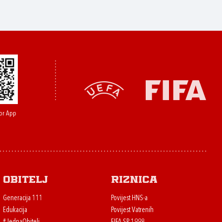
or App
Obitelj
Riznica
Generacija 111
Povijest HNS-a
Edukacija
Povijest Vatrenih