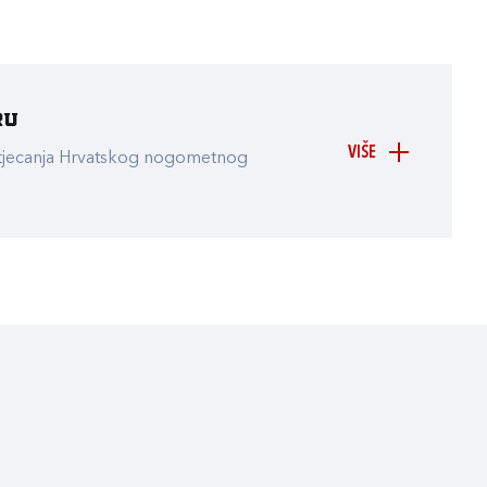
ru
VIŠE
atjecanja Hrvatskog nogometnog