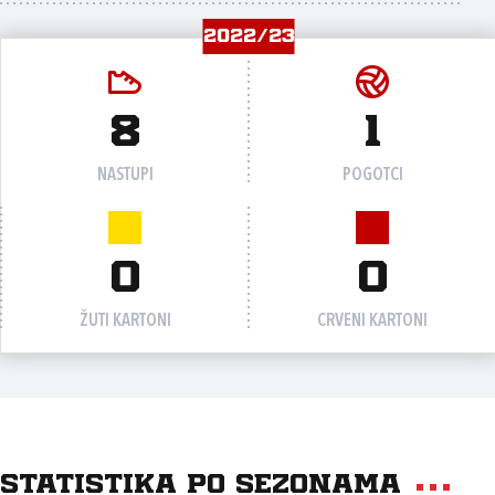
2022/23
8
1
NASTUPI
POGOTCI
0
0
ŽUTI KARTONI
CRVENI KARTONI
Statistika po sezonama