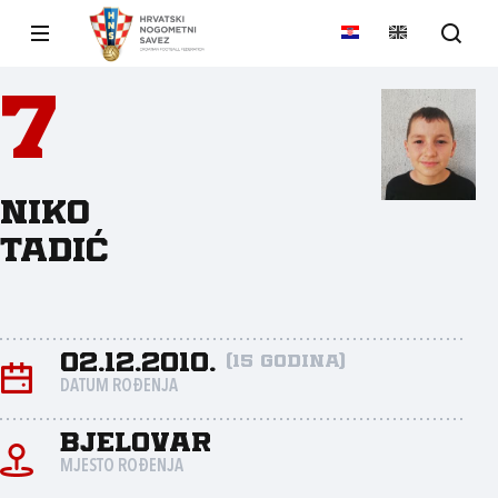
7
Niko
Tadić
02.12.2010.
(15 godina)
DATUM ROĐENJA
Bjelovar
MJESTO ROĐENJA