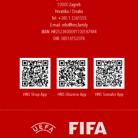
10000 Zagreb
Hrvatska / Croatia
Tel:
+385 1 2361555
E-mail:
info@hns.family
IBAN: HR2523400091100187844
OIB: 08516152078
HNS Shop App
HNS Ulaznice App
HNS Semafor App