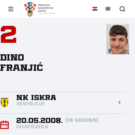
2
Dino
Franjić
NK Iskra
TRENUTNI KLUB
20.05.2008.
(18 godina)
DATUM ROĐENJA