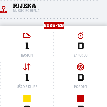
Rijeka
MJESTO ROĐENJA
2025/26
1
0
NASTUPI
ZAPOČEO
1
0
UŠAO S KLUPE
POGOTCI