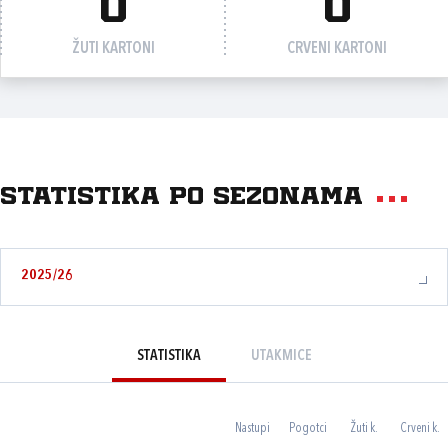
0
0
ŽUTI KARTONI
CRVENI KARTONI
Statistika po sezonama
2025/26
STATISTIKA
UTAKMICE
Nastupi
Pogotci
Žuti k.
Crveni k.