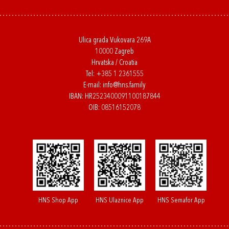
Ulica grada Vukovara 269A
10000 Zagreb
Hrvatska / Croatia
Tel:
+385 1 2361555
E-mail:
info@hns.family
IBAN: HR2523400091100187844
OIB: 08516152078
HNS Shop App
HNS Ulaznice App
HNS Semafor App