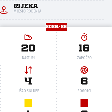
Rijeka
MJESTO ROĐENJA
2025/26
20
16
NASTUPI
ZAPOČEO
4
6
UŠAO S KLUPE
POGOTCI