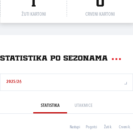
1
0
ŽUTI KARTONI
CRVENI KARTONI
Statistika po sezonama
2025/26
STATISTIKA
UTAKMICE
Nastupi
Pogotci
Žuti k.
Crveni k.