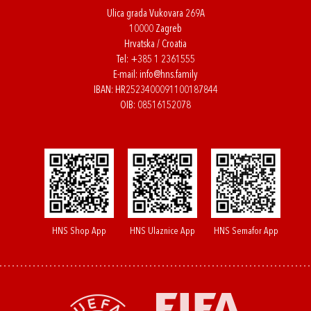
Ulica grada Vukovara 269A
10000 Zagreb
Hrvatska / Croatia
Tel:
+385 1 2361555
E-mail:
info@hns.family
IBAN: HR2523400091100187844
OIB: 08516152078
HNS Shop App
HNS Ulaznice App
HNS Semafor App