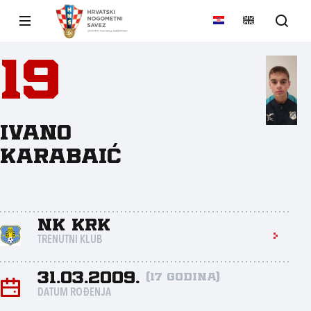
19
Ivano
Karabaić
NK Krk
TRENUTNI KLUB
31.03.2009.
(17 godina)
DATUM ROĐENJA