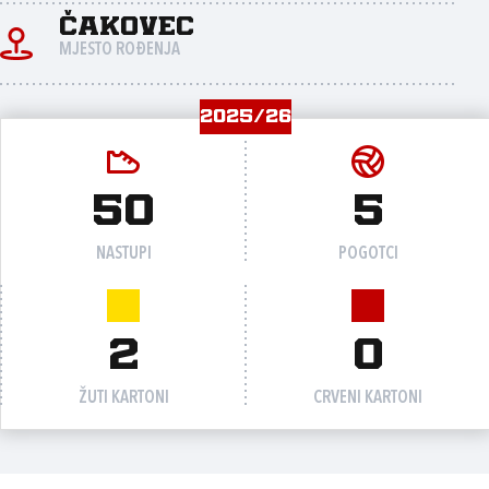
Čakovec
MJESTO ROĐENJA
2025/26
50
5
NASTUPI
POGOTCI
2
0
ŽUTI KARTONI
CRVENI KARTONI