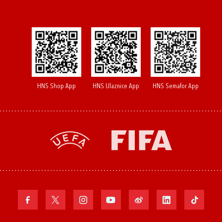
HNS Shop App
HNS Ulaznice App
HNS Semafor App