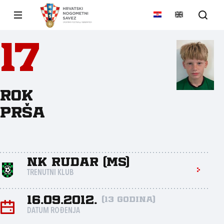
17
Rok
Prša
NK Rudar (MS)
TRENUTNI KLUB
16.09.2012.
(13 godina)
DATUM ROĐENJA