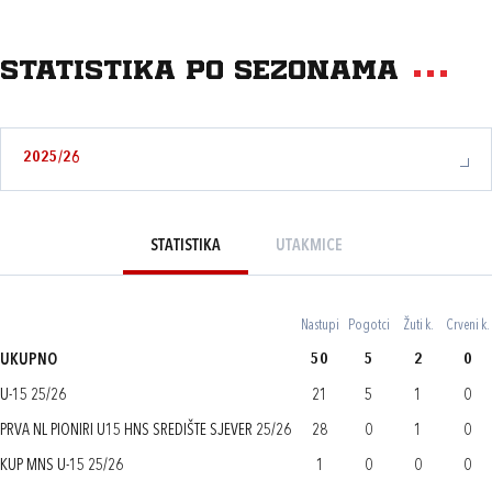
Statistika po sezonama
2025/26
STATISTIKA
UTAKMICE
Nastupi
Pogotci
Žuti k.
Crveni k.
UKUPNO
50
5
2
0
U-15 25/26
21
5
1
0
PRVA NL PIONIRI U15 HNS SREDIŠTE SJEVER 25/26
28
0
1
0
KUP MNS U-15 25/26
1
0
0
0