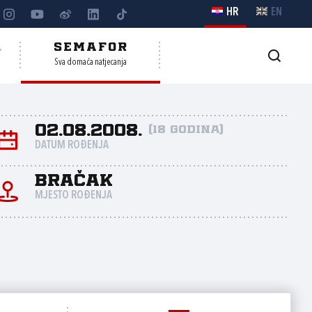
HR
EN
A
SEMAFOR
Sva domaća natjecanja
02.08.2008.
(18 godina)
DATUM ROĐENJA
Bračak
MJESTO ROĐENJA