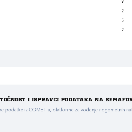
9
2
5
2
e točnost i ispravci podataka na Semafo
ualne podatke iz COMET-a, platforme za vođenje nogometnih n