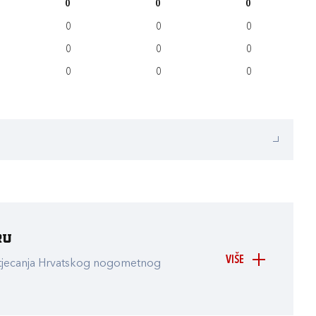
0
0
0
0
0
0
0
0
0
0
0
0
ru
VIŠE
atjecanja Hrvatskog nogometnog