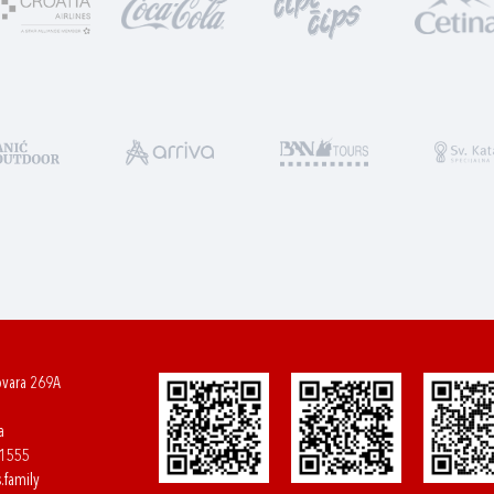
ovara 269A
a
61555
.family