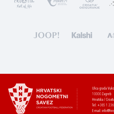
Ulica grada Vuk
10000 Zagreb
Hrvatska / Croati
Tel:
+385 1 23
E-mail:
info@hns