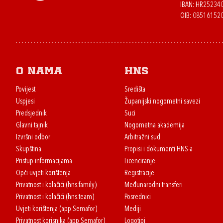
IBAN: HR2523
OIB: 08516152
O nama
HNS
Povijest
Središta
Uspjesi
Županijski nogometni savezi
Predsjednik
Suci
Glavni tajnik
Nogometna akademija
Izvršni odbor
Arbitražni sud
Skupština
Propisi i dokumenti HNS-a
Pristup informacijama
Licenciranje
Opći uvjeti korištenja
Registracije
Privatnost i kolačići (hns.family)
Međunarodni transferi
Privatnost i kolačići (hns.team)
Posrednici
Uvjeti korištenja (app Semafor)
Mediji
Privatnost korisnika (app Semafor)
Logotipi