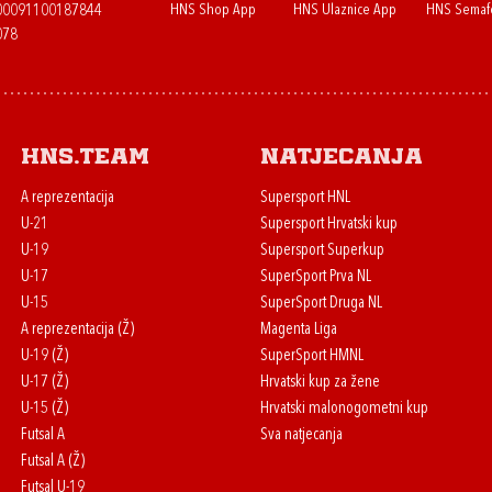
HNS Shop App
HNS Ulaznice App
HNS Semaf
400091100187844
078
HNS.team
Natjecanja
A reprezentacija
Supersport HNL
U-21
Supersport Hrvatski kup
U-19
Supersport Superkup
U-17
SuperSport Prva NL
U-15
SuperSport Druga NL
A reprezentacija (Ž)
Magenta Liga
U-19 (Ž)
SuperSport HMNL
U-17 (Ž)
Hrvatski kup za žene
U-15 (Ž)
Hrvatski malonogometni kup
Futsal A
Sva natjecanja
Futsal A (Ž)
Futsal U-19