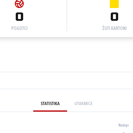
0
0
POGOTCI
ŽUTI KARTONI
STATISTIKA
UTAKMICE
Nastupi