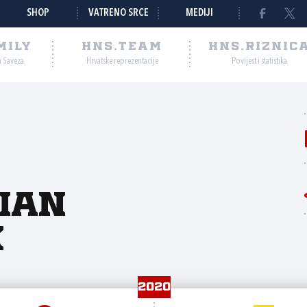
SHOP
VATRENO SRCE
MEDIJI
MILY
HNS.TEAM
HNS.RIZNIC
a Saveza
Hrvatske reprezentacije
Povijest i statistika
ian
k
2020