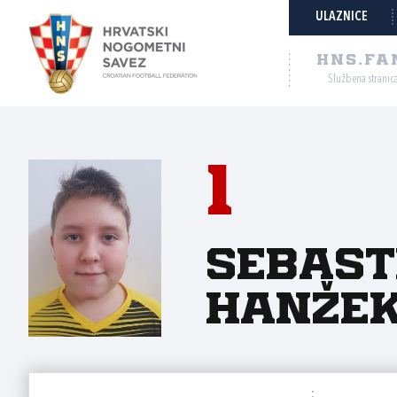
ULAZNICE
HNS.FA
Službena stranic
1
Sebast
Hanže