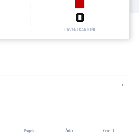
0
CRVENI KARTONI
Pogotci
Žuti k.
Crveni k.