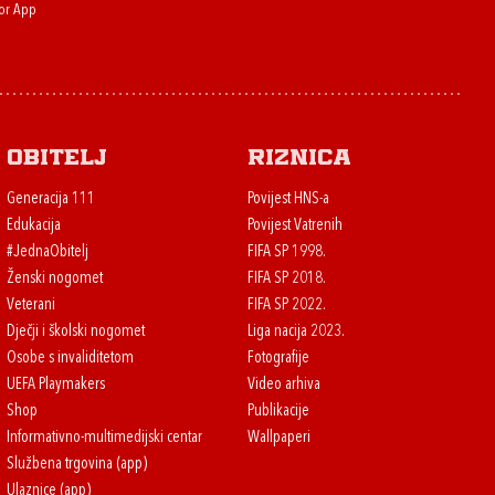
or App
Obitelj
Riznica
Generacija 111
Povijest HNS-a
Edukacija
Povijest Vatrenih
#JednaObitelj
FIFA SP 1998.
Ženski nogomet
FIFA SP 2018.
Veterani
FIFA SP 2022.
Dječji i školski nogomet
Liga nacija 2023.
Osobe s invaliditetom
Fotografije
UEFA Playmakers
Video arhiva
Shop
Publikacije
Informativno-multimedijski centar
Wallpaperi
Službena trgovina (app)
Ulaznice (app)