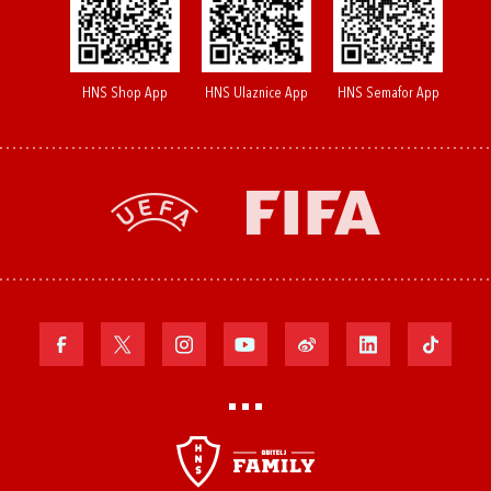
HNS Shop App
HNS Ulaznice App
HNS Semafor App