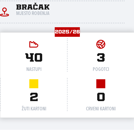
Bračak
MJESTO ROĐENJA
2025/26
40
3
NASTUPI
POGOTCI
2
0
ŽUTI KARTONI
CRVENI KARTONI