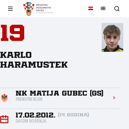
19
Karlo
Haramustek
NK Matija Gubec (GS)
TRENUTNI KLUB
17.02.2012.
(14 godina)
DATUM ROĐENJA