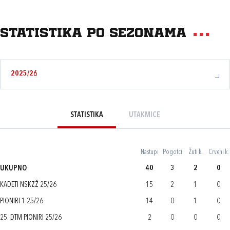
Statistika po sezonama
2025/26
STATISTIKA
UTAKMICE
Nastupi
Pogotci
Žuti k.
Crveni k.
UKUPNO
40
3
2
0
KADETI NSKZŽ 25/26
15
2
1
0
PIONIRI 1 25/26
14
0
1
0
25. DTM PIONIRI 25/26
2
0
0
0