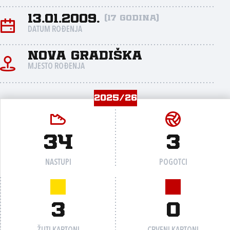
13.01.2009.
(17 godina)
DATUM ROĐENJA
Nova Gradiška
MJESTO ROĐENJA
2025/26
34
3
NASTUPI
POGOTCI
3
0