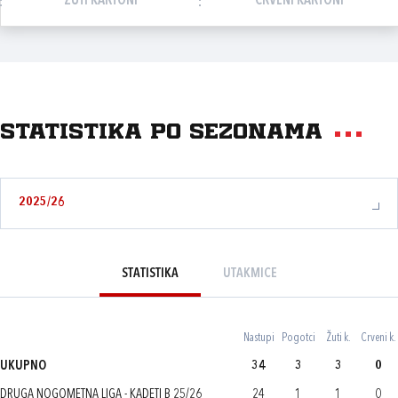
ŽUTI KARTONI
CRVENI KARTONI
Statistika po sezonama
2025/26
STATISTIKA
UTAKMICE
Nastupi
Pogotci
Žuti k.
Crveni k.
UKUPNO
34
3
3
0
DRUGA NOGOMETNA LIGA - KADETI B 25/26
24
1
1
0