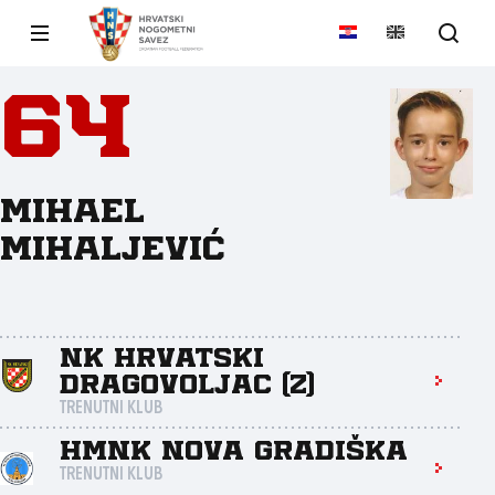
64
Mihael
Mihaljević
NK Hrvatski
dragovoljac (Z)
TRENUTNI KLUB
HMNK Nova Gradiška
TRENUTNI KLUB