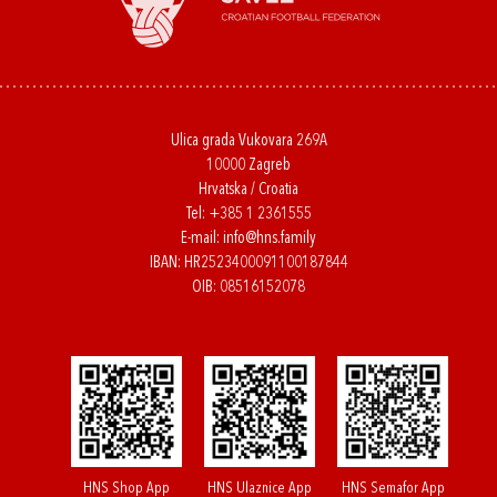
Ulica grada Vukovara 269A
10000 Zagreb
Hrvatska / Croatia
Tel:
+385 1 2361555
E-mail:
info@hns.family
IBAN: HR2523400091100187844
OIB: 08516152078
HNS Shop App
HNS Ulaznice App
HNS Semafor App