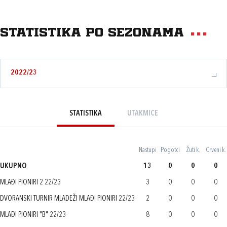
Statistika po sezonama
2022/23
STATISTIKA
UTAKMICE
Nastupi
Pogotci
Žuti k.
Crveni k.
UKUPNO
13
0
0
0
MLAĐI PIONIRI 2 22/23
3
0
0
0
DVORANSKI TURNIR MLADEŽI MLAĐI PIONIRI 22/23
2
0
0
0
MLAĐI PIONIRI "B" 22/23
8
0
0
0