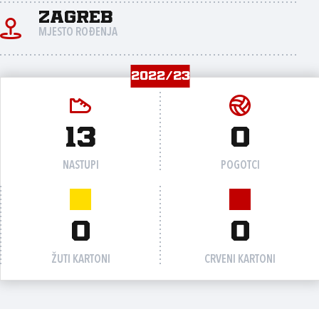
Zagreb
MJESTO ROĐENJA
2022/23
13
0
NASTUPI
POGOTCI
0
0
ŽUTI KARTONI
CRVENI KARTONI