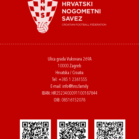
Ulica grada Vukovara 269A
10000 Zagreb
Hrvatska / Croatia
Tel:
+385 1 2361555
E-mail:
info@hns.family
IBAN: HR2523400091100187844
OIB: 08516152078