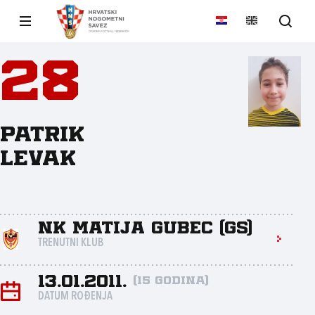
28
Patrik
Levak
NK Matija Gubec (GS)
TRENUTNI KLUB
13.01.2011.
(15 godina)
DATUM ROĐENJA