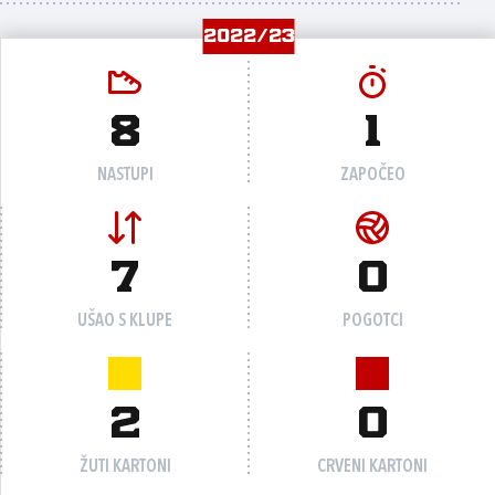
2022/23
8
1
NASTUPI
ZAPOČEO
7
0
UŠAO S KLUPE
POGOTCI
2
0
ŽUTI KARTONI
CRVENI KARTONI