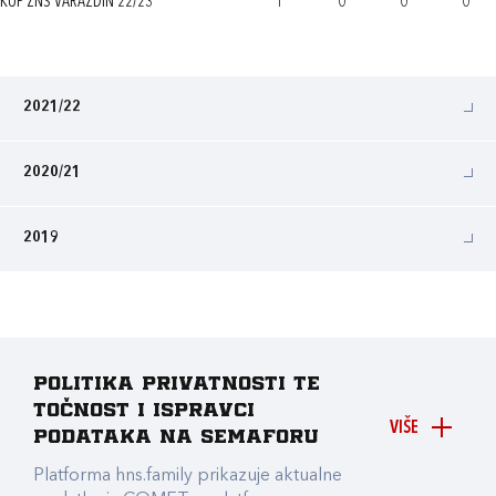
KUP ŽNS VARAŽDIN 22/23
1
0
0
0
2021/22
2020/21
2019
Politika privatnosti te
točnost i ispravci
VIŠE
podataka na Semaforu
Platforma hns.family prikazuje aktualne