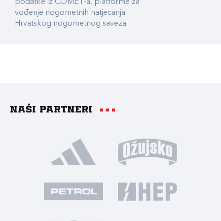
podatke iz COMET-a, platforme za
vođenje nogometnih natjecanja
Hrvatskog nogometnog saveza.
Naši partneri