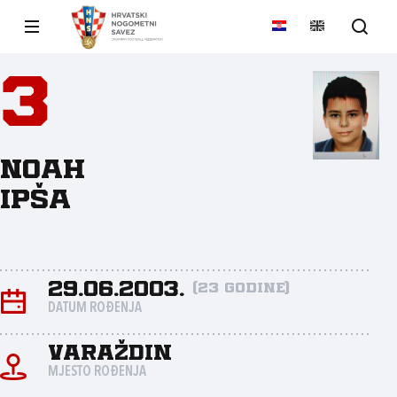
3
Noah
Ipša
29.06.2003.
(23 godine)
DATUM ROĐENJA
Varaždin
MJESTO ROĐENJA