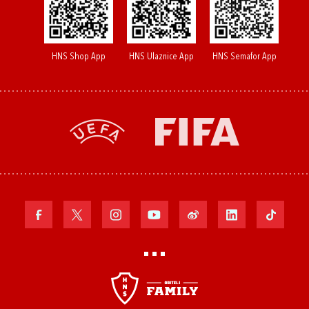
HNS Shop App
HNS Ulaznice App
HNS Semafor App