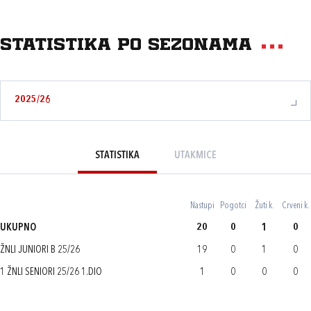
Statistika po sezonama
2025/26
STATISTIKA
UTAKMICE
Nastupi
Pogotci
Žuti k.
Crveni k.
UKUPNO
20
0
1
0
ŽNLI JUNIORI B 25/26
19
0
1
0
1 ŽNLI SENIORI 25/26 1.DIO
1
0
0
0