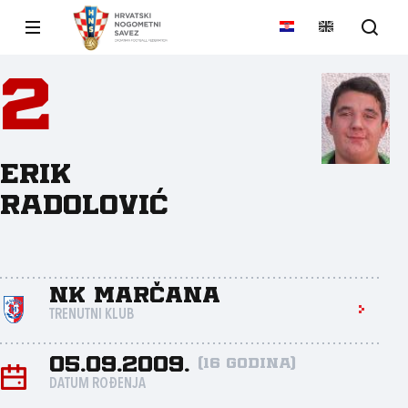
2
Erik
Radolović
NK Marčana
TRENUTNI KLUB
05.09.2009.
(16 godina)
DATUM ROĐENJA