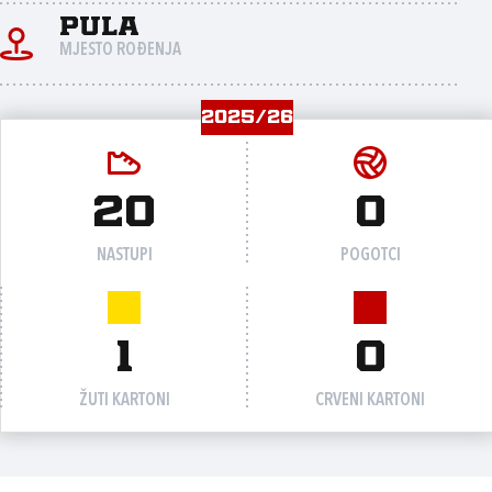
Pula
MJESTO ROĐENJA
2025/26
20
0
NASTUPI
POGOTCI
1
0
ŽUTI KARTONI
CRVENI KARTONI