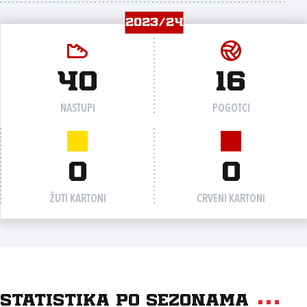
2023/24
40
16
NASTUPI
POGOTCI
0
0
ŽUTI KARTONI
CRVENI KARTONI
Statistika po sezonama