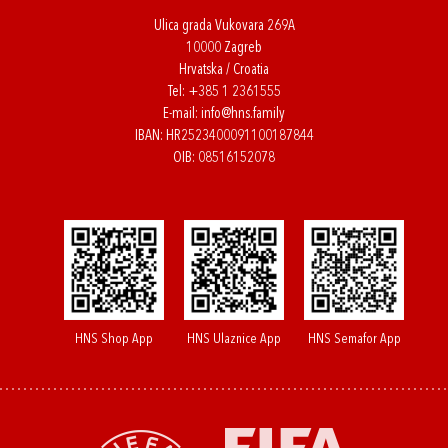
Ulica grada Vukovara 269A
10000 Zagreb
Hrvatska / Croatia
Tel:
+385 1 2361555
E-mail:
info@hns.family
IBAN: HR2523400091100187844
OIB: 08516152078
HNS Shop App
HNS Ulaznice App
HNS Semafor App