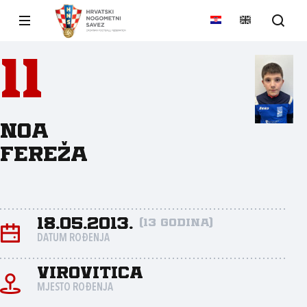
11
Noa
Fereža
18.05.2013.
(13 godina)
DATUM ROĐENJA
Virovitica
MJESTO ROĐENJA