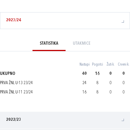
2023/24
STATISTIKA
UTAKMICE
Nastupi
Pogotci
Žuti k.
Crveni k.
UKUPNO
40
16
0
0
PRVA ŽNL U-13 23/24
24
8
0
0
PRVA ŽNL U-11 23/24
16
8
0
0
2022/23