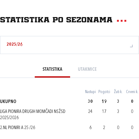
Statistika po sezonama
2025/26
STATISTIKA
UTAKMICE
Nastupi
Pogotci
Žuti k.
Crveni k.
UKUPNO
30
19
3
0
LIGA PIONIRA DRUGIH MOMČADI NSŽSD
24
17
3
0
2025/2026
2.NL PIONIRI A 25 /26
6
2
0
0