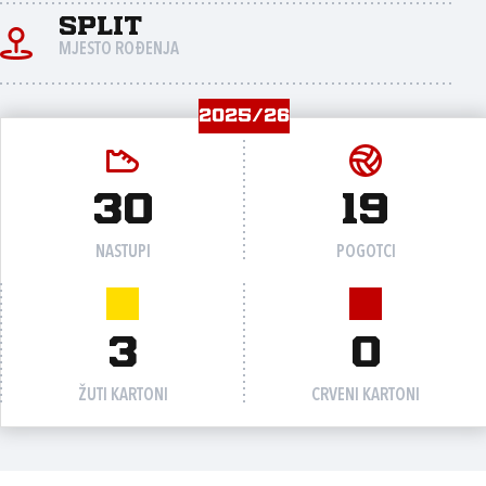
Split
MJESTO ROĐENJA
2025/26
30
19
NASTUPI
POGOTCI
3
0
ŽUTI KARTONI
CRVENI KARTONI