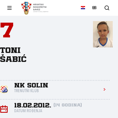
7
Toni
Šabić
NK Solin
TRENUTNI KLUB
18.02.2012.
(14 godina)
DATUM ROĐENJA