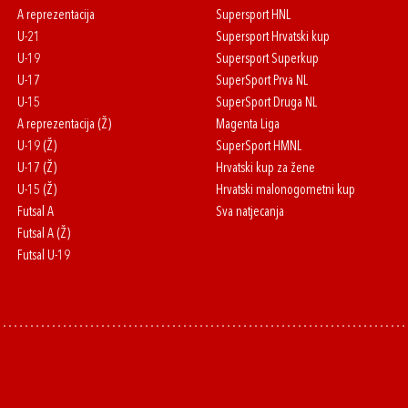
A reprezentacija
Supersport HNL
U-21
Supersport Hrvatski kup
U-19
Supersport Superkup
U-17
SuperSport Prva NL
U-15
SuperSport Druga NL
A reprezentacija (Ž)
Magenta Liga
U-19 (Ž)
SuperSport HMNL
U-17 (Ž)
Hrvatski kup za žene
U-15 (Ž)
Hrvatski malonogometni kup
Futsal A
Sva natjecanja
Futsal A (Ž)
Futsal U-19