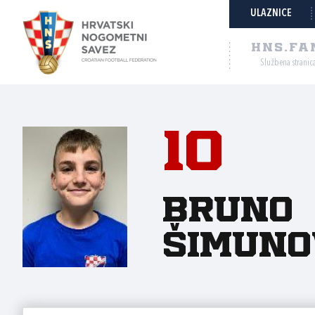
ULAZNICE
HNS.FA
Službena stranic
10
Bruno
Šimuno