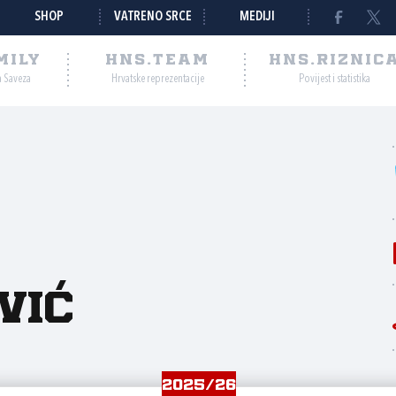
SHOP
VATRENO SRCE
MEDIJI
MILY
HNS.TEAM
HNS.RIZNIC
a Saveza
Hrvatske reprezentacije
Povijest i statistika
vić
2025/26