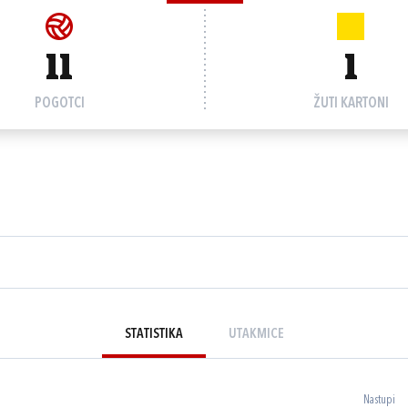
11
1
POGOTCI
ŽUTI KARTONI
STATISTIKA
UTAKMICE
Nastupi