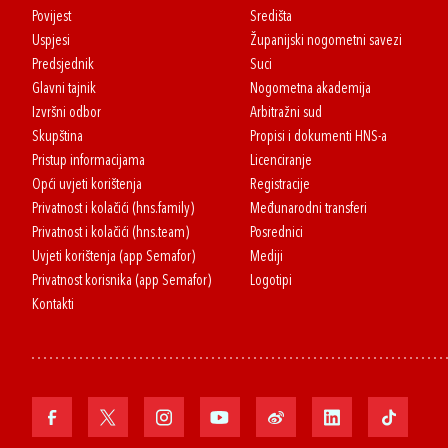
Povijest
Središta
Uspjesi
Županijski nogometni savezi
Predsjednik
Suci
Glavni tajnik
Nogometna akademija
Izvršni odbor
Arbitražni sud
Skupština
Propisi i dokumenti HNS-a
Pristup informacijama
Licenciranje
Opći uvjeti korištenja
Registracije
Privatnost i kolačići (hns.family)
Međunarodni transferi
Privatnost i kolačići (hns.team)
Posrednici
Uvjeti korištenja (app Semafor)
Mediji
Privatnost korisnika (app Semafor)
Logotipi
Kontakti