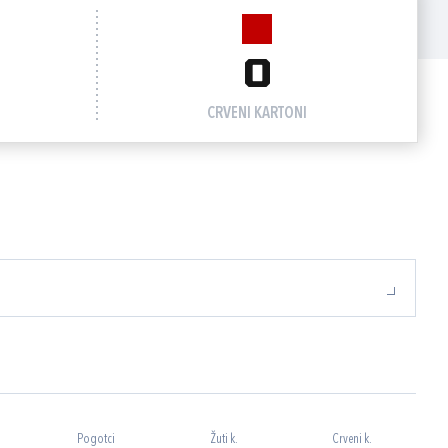
0
CRVENI KARTONI
Pogotci
Žuti k.
Crveni k.