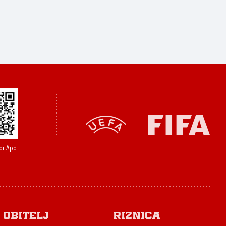
or App
Obitelj
Riznica