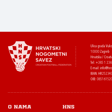
Ulica grada Vuk
10000 Zagreb
Hrvatska / Croati
Tel:
+385 1 23
E-mail:
info@hns
IBAN: HR2523
OIB: 08516152
O nama
HNS