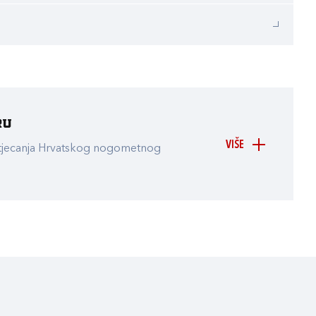
ru
VIŠE
atjecanja Hrvatskog nogometnog