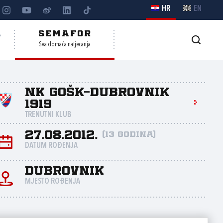
HR
EN
A
SEMAFOR
Sva domaća natjecanja
NK GOŠK-Dubrovnik
1919
TRENUTNI KLUB
27.08.2012.
(13 godina)
DATUM ROĐENJA
Dubrovnik
MJESTO ROĐENJA