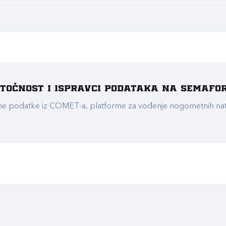
e točnost i ispravci podataka na Semafo
ualne podatke iz COMET-a, platforme za vođenje nogometnih n