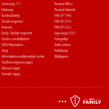
Generacija 111
Povijest HNS-a
Edukacija
Povijest Vatrenih
#JednaObitelj
FIFA SP 1998.
Ženski nogomet
FIFA SP 2018.
Veterani
FIFA SP 2022.
Dječji i školski nogomet
Liga nacija 2023.
Osobe s invaliditetom
Fotografije
UEFA Playmakers
Video arhiva
Shop
Publikacije
Informativno-multimedijski centar
Wallpaperi
Službena trgovina (app)
Ulaznice (app)
Semafor (app)