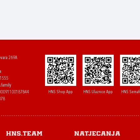
ovara 269A
a
61555
.family
HNS Shop App
HNS Ulaznice App
HNS Semaf
400091100187844
078
HNS.team
Natjecanja