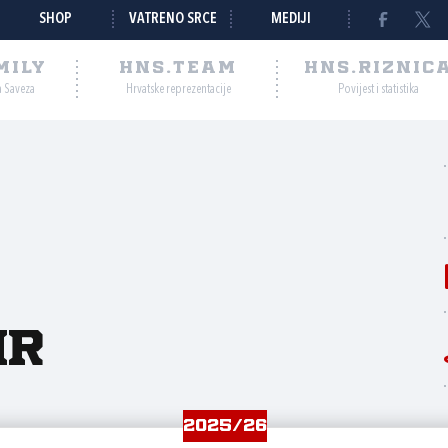
SHOP
VATRENO SRCE
MEDIJI
MILY
HNS.TEAM
HNS.RIZNIC
a Saveza
Hrvatske reprezentacije
Povijest i statistika
ir
2025/26