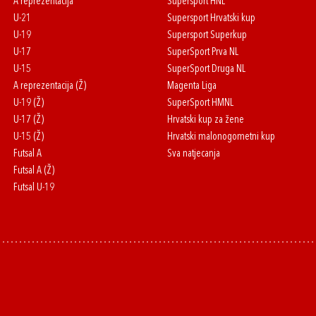
A reprezentacija
Supersport HNL
U-21
Supersport Hrvatski kup
U-19
Supersport Superkup
U-17
SuperSport Prva NL
U-15
SuperSport Druga NL
A reprezentacija (Ž)
Magenta Liga
U-19 (Ž)
SuperSport HMNL
U-17 (Ž)
Hrvatski kup za žene
U-15 (Ž)
Hrvatski malonogometni kup
Futsal A
Sva natjecanja
Futsal A (Ž)
Futsal U-19