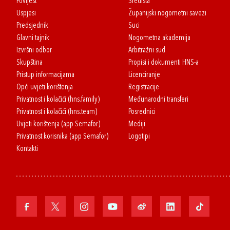
Povijest
Središta
Uspjesi
Županijski nogometni savezi
Predsjednik
Suci
Glavni tajnik
Nogometna akademija
Izvršni odbor
Arbitražni sud
Skupština
Propisi i dokumenti HNS-a
Pristup informacijama
Licenciranje
Opći uvjeti korištenja
Registracije
Privatnost i kolačići (hns.family)
Međunarodni transferi
Privatnost i kolačići (hns.team)
Posrednici
Uvjeti korištenja (app Semafor)
Mediji
Privatnost korisnika (app Semafor)
Logotipi
Kontakti