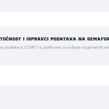
e točnost i ispravci podataka na Semafo
ualne podatke iz COMET-a, platforme za vođenje nogometnih n