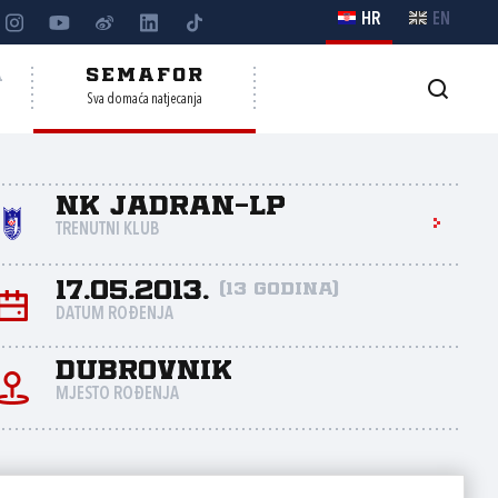
HR
EN
A
SEMAFOR
Sva domaća natjecanja
NK Jadran-LP
TRENUTNI KLUB
17.05.2013.
(13 godina)
DATUM ROĐENJA
Dubrovnik
MJESTO ROĐENJA