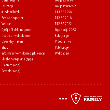
Generacija 111
Povijest HNS-a
Edukacija
Povijest Vatrenih
#JednaObitelj
FIFA SP 1998.
Ženski nogomet
FIFA SP 2018.
Veterani
FIFA SP 2022.
Dječji i školski nogomet
Liga nacija 2023.
Osobe s invaliditetom
Fotografije
UEFA Playmakers
Video arhiva
Shop
Publikacije
Informativno-multimedijski centar
Wallpaperi
Službena trgovina (app)
Ulaznice (app)
Semafor (app)