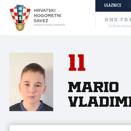
ULAZNICE
HNS.FA
Službena stranic
11
Mario
Vladim