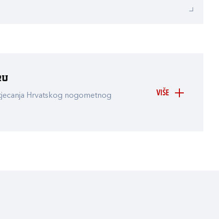
ru
VIŠE
atjecanja Hrvatskog nogometnog