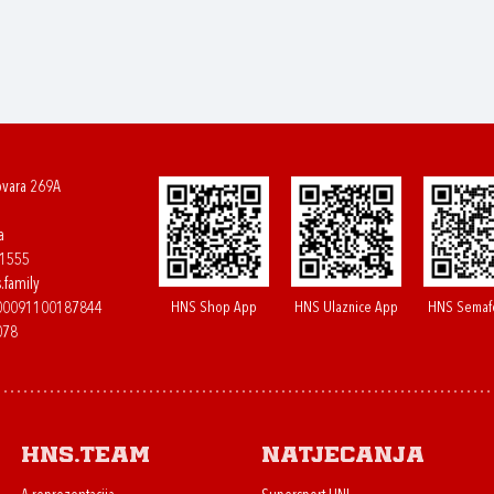
ovara 269A
a
61555
.family
HNS Shop App
HNS Ulaznice App
HNS Semaf
400091100187844
078
HNS.team
Natjecanja