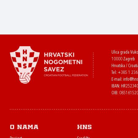
Ulica grada Vuk
10000 Zagreb
Hrvatska / Croati
Tel:
+385 1 23
E-mail:
info@hns
IBAN: HR2523
OIB: 08516152
O nama
HNS