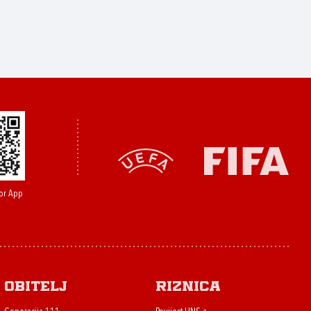
or App
Obitelj
Riznica