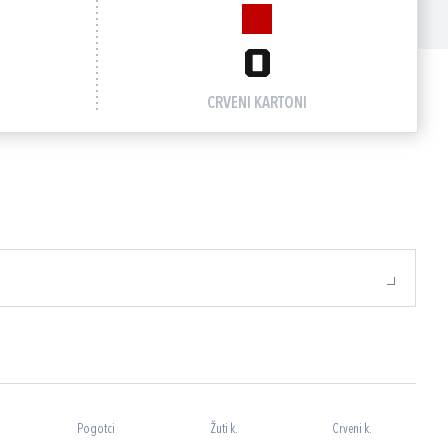
0
CRVENI KARTONI
Pogotci
Žuti k.
Crveni k.