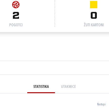
2
0
POGOTCI
ŽUTI KARTONI
STATISTIKA
UTAKMICE
Nastupi