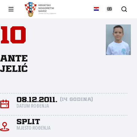
10
Ante
Jelić
08.12.2011.
(14 godina)
DATUM ROĐENJA
Split
MJESTO ROĐENJA