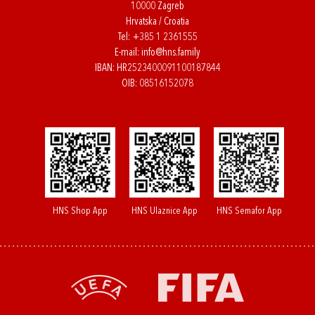
10000 Zagreb
Hrvatska / Croatia
Tel:
+385 1 2361555
E-mail:
info@hns.family
IBAN: HR2523400091100187844
OIB: 08516152078
HNS Shop App
HNS Ulaznice App
HNS Semafor App