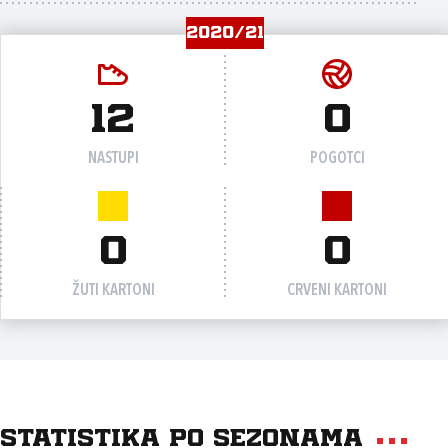
2020/21
12
0
NASTUPI
POGOTCI
0
0
ŽUTI KARTONI
CRVENI KARTONI
Statistika po sezonama