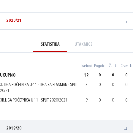
2020/21
STATISTIKA
UTAKMICE
Nastupi
Pogotci
Žuti k.
Crveni k.
UKUPNO
12
0
0
0
3. LIGA POČETNIKA U-11 - LIGA ZA PLASMAN - SPLIT
3
0
0
0
20/21
3B.LIGA POČETNIKA U-11 - SPLIT 2020/2021
9
0
0
0
2019/20