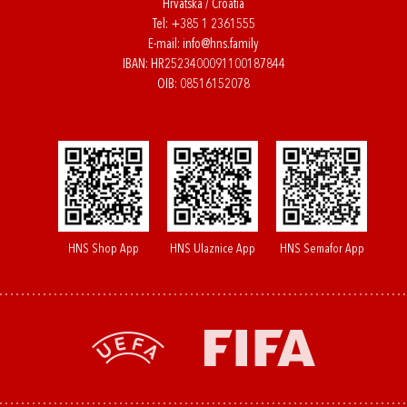
Hrvatska / Croatia
Tel:
+385 1 2361555
E-mail:
info@hns.family
IBAN: HR2523400091100187844
OIB: 08516152078
HNS Shop App
HNS Ulaznice App
HNS Semafor App