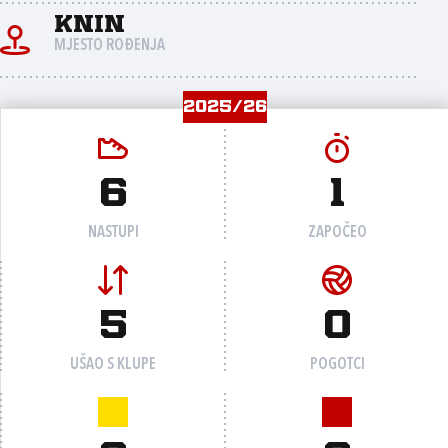
Knin
MJESTO ROĐENJA
2025/26
6
1
NASTUPI
ZAPOČEO
5
0
UŠAO S KLUPE
POGOTCI