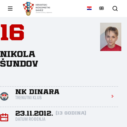
16
Nikola
Šundov
NK Dinara
TRENUTNI KLUB
23.11.2012.
(13 godina)
DATUM ROĐENJA