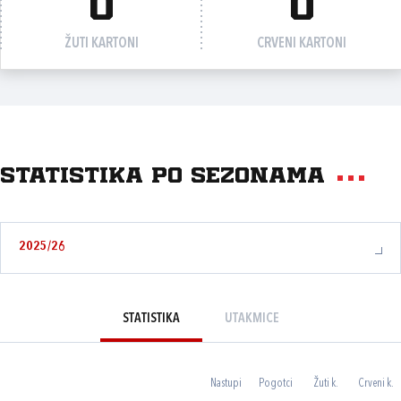
0
0
ŽUTI KARTONI
CRVENI KARTONI
Statistika po sezonama
2025/26
STATISTIKA
UTAKMICE
Nastupi
Pogotci
Žuti k.
Crveni k.