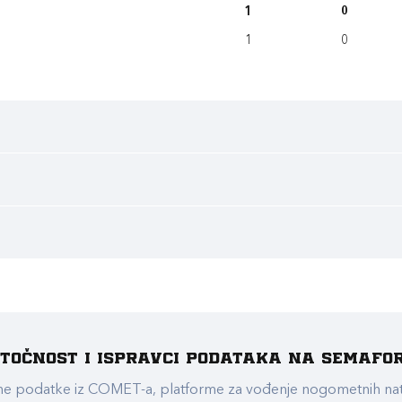
1
0
1
0
e točnost i ispravci podataka na Semafo
ualne podatke iz COMET-a, platforme za vođenje nogometnih n