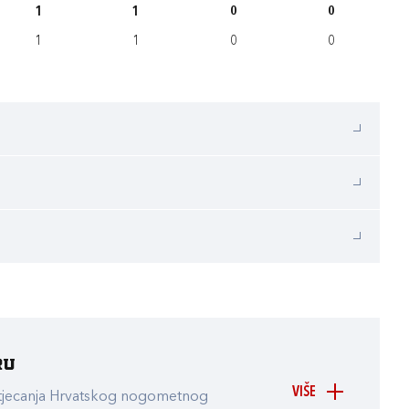
1
1
0
0
1
1
0
0
ru
VIŠE
atjecanja Hrvatskog nogometnog