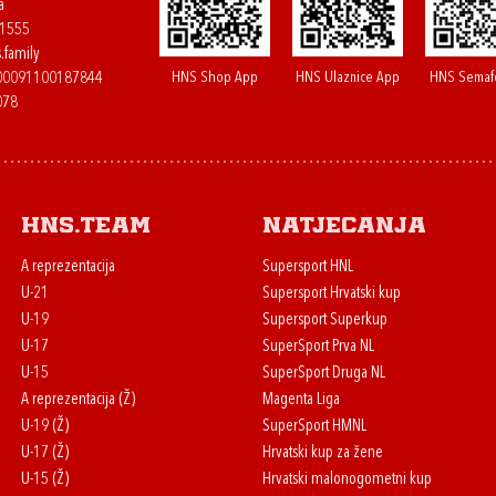
a
61555
.family
HNS Shop App
HNS Ulaznice App
HNS Semaf
400091100187844
078
HNS.team
Natjecanja
A reprezentacija
Supersport HNL
U-21
Supersport Hrvatski kup
U-19
Supersport Superkup
U-17
SuperSport Prva NL
U-15
SuperSport Druga NL
A reprezentacija (Ž)
Magenta Liga
U-19 (Ž)
SuperSport HMNL
U-17 (Ž)
Hrvatski kup za žene
U-15 (Ž)
Hrvatski malonogometni kup