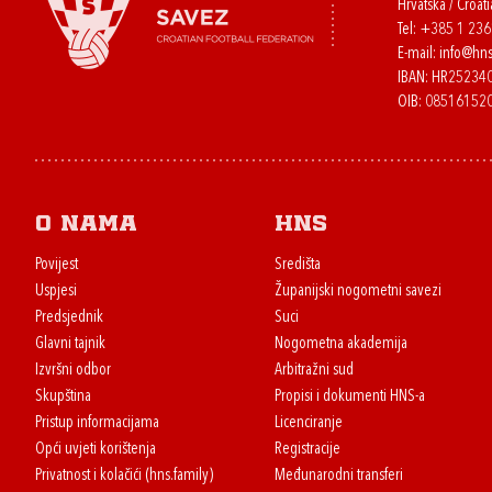
Hrvatska / Croati
Tel:
+385 1 23
E-mail:
info@hns
IBAN: HR2523
OIB: 08516152
O nama
HNS
Povijest
Središta
Uspjesi
Županijski nogometni savezi
Predsjednik
Suci
Glavni tajnik
Nogometna akademija
Izvršni odbor
Arbitražni sud
Skupština
Propisi i dokumenti HNS-a
Pristup informacijama
Licenciranje
Opći uvjeti korištenja
Registracije
Privatnost i kolačići (hns.family)
Međunarodni transferi