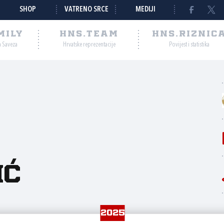
SHOP
VATRENO SRCE
MEDIJI
MILY
HNS.TEAM
HNS.RIZNIC
a Saveza
Hrvatske reprezentacije
Povijest i statistika
ić
2025