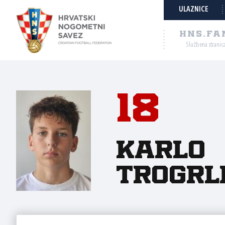
ULAZNICE
HNS.FA
Službena stranic
18
Karlo
Trogrl