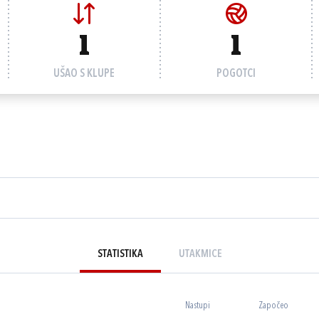
1
1
UŠAO S KLUPE
POGOTCI
STATISTIKA
UTAKMICE
Nastupi
Započeo