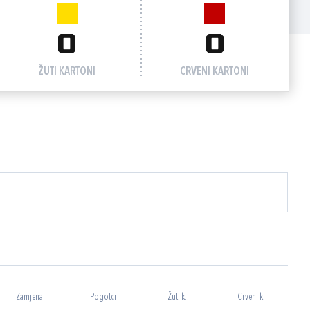
0
0
ŽUTI KARTONI
CRVENI KARTONI
Zamjena
Pogotci
Žuti k.
Crveni k.