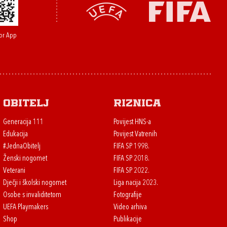
or App
Obitelj
Riznica
Generacija 111
Povijest HNS-a
Edukacija
Povijest Vatrenih
#JednaObitelj
FIFA SP 1998.
Ženski nogomet
FIFA SP 2018.
Veterani
FIFA SP 2022.
Dječji i školski nogomet
Liga nacija 2023.
Osobe s invaliditetom
Fotografije
UEFA Playmakers
Video arhiva
Shop
Publikacije