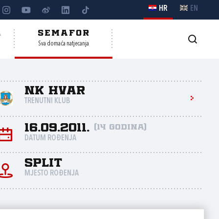
HR
EN
A
SEMAFOR
Sva domaća natjecanja
NK Hvar
TRENUTNI KLUB
16.09.2011.
(14 godina)
DATUM ROĐENJA
Split
MJESTO ROĐENJA