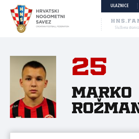
ULAZNICE
HNS.FA
Službena stranic
25
Marko
Rožma