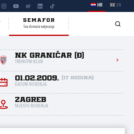
HR
EN
A
SEMAFOR
Sva domaća natjecanja
NK Graničar (Đ)
TRENUTNI KLUB
01.02.2009.
(17 godina)
DATUM ROĐENJA
Zagreb
MJESTO ROĐENJA