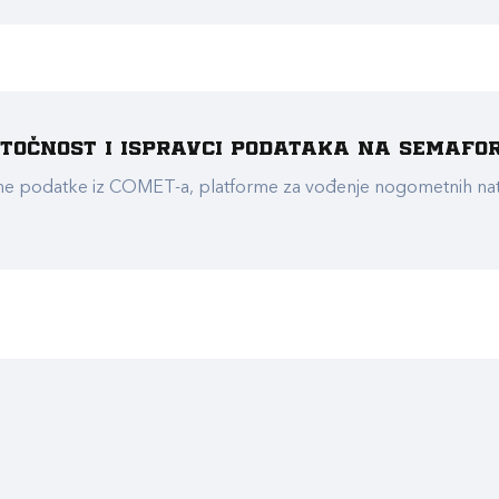
e točnost i ispravci podataka na Semafo
ualne podatke iz COMET-a, platforme za vođenje nogometnih n