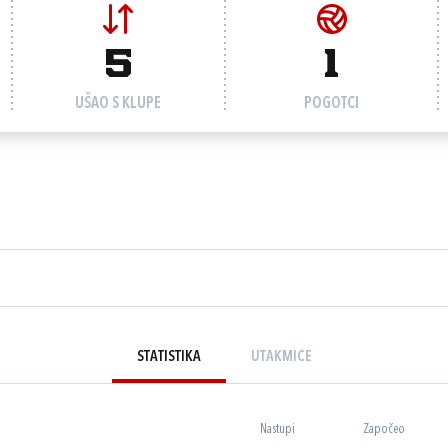
5
1
UŠAO S KLUPE
POGOTCI
STATISTIKA
UTAKMICE
Nastupi
Započeo