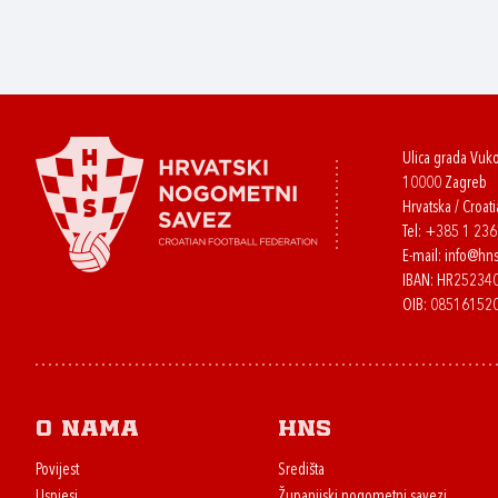
Ulica grada Vuk
10000 Zagreb
Hrvatska / Croati
Tel:
+385 1 23
E-mail:
info@hns
IBAN: HR2523
OIB: 08516152
O nama
HNS
Povijest
Središta
Uspjesi
Županijski nogometni savezi