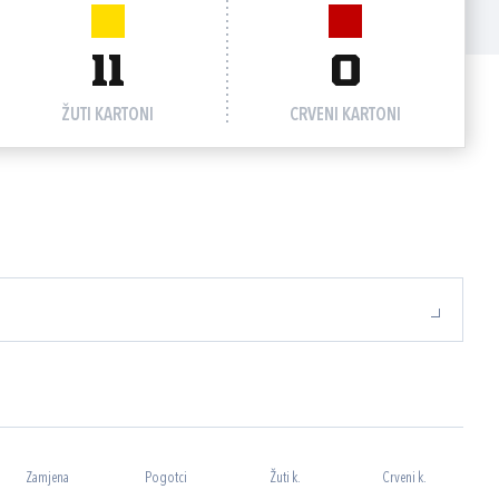
11
0
ŽUTI KARTONI
CRVENI KARTONI
Zamjena
Pogotci
Žuti k.
Crveni k.