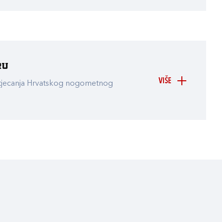
ru
VIŠE
atjecanja Hrvatskog nogometnog