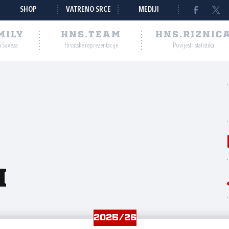
SHOP
VATRENO SRCE
MEDIJI
MILY
HNS.TEAM
HNS.RIZNIC
a Saveza
Hrvatske reprezentacije
Povijest i statistika
n
2025/26