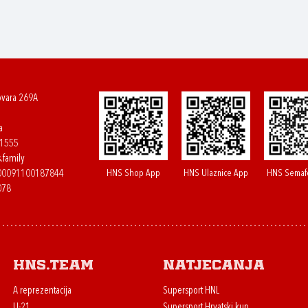
ovara 269A
a
61555
.family
HNS Shop App
HNS Ulaznice App
HNS Semaf
400091100187844
078
HNS.team
Natjecanja
A reprezentacija
Supersport HNL
U-21
Supersport Hrvatski kup