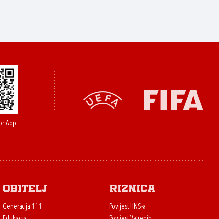
or App
Obitelj
Riznica
Generacija 111
Povijest HNS-a
Edukacija
Povijest Vatrenih