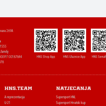
ovara 269A
a
61555
.family
HNS Shop App
HNS Ulaznice App
HNS Semaf
400091100187844
078
HNS.team
Natjecanja
A reprezentacija
Supersport HNL
U-21
Supersport Hrvatski kup