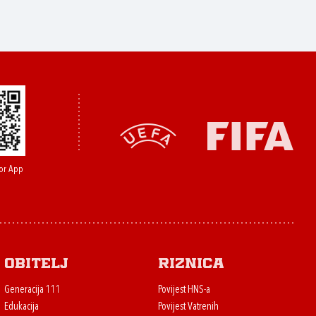
or App
Obitelj
Riznica
Generacija 111
Povijest HNS-a
Edukacija
Povijest Vatrenih