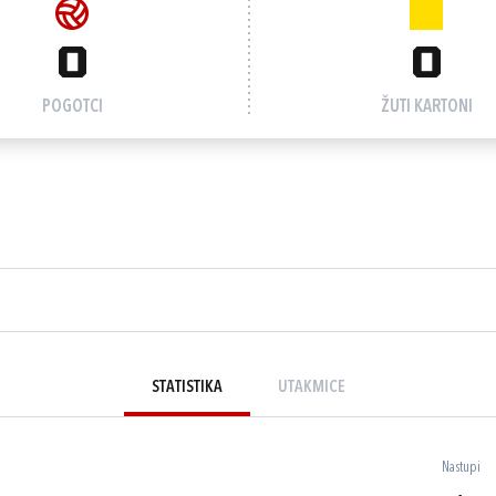
0
0
POGOTCI
ŽUTI KARTONI
STATISTIKA
UTAKMICE
Nastupi