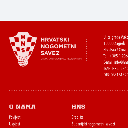
Ulica grada Vuk
10000 Zagreb
Hrvatska / Croati
Tel:
+385 1 23
E-mail:
info@hns
IBAN: HR2523
OIB: 08516152
O nama
HNS
Povijest
Središta
Uspjesi
Županijski nogometni savezi