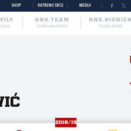
SHOP
VATRENO SRCE
MEDIJI
MILY
HNS.TEAM
HNS.RIZNIC
a Saveza
Hrvatske reprezentacije
Povijest i statistika
vić
2018/19