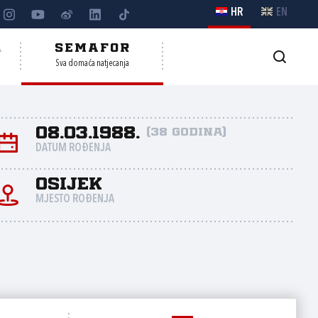
HR
EN
A
SEMAFOR
Sva domaća natjecanja
08.03.1988.
(38 godina)
DATUM ROĐENJA
Osijek
MJESTO ROĐENJA