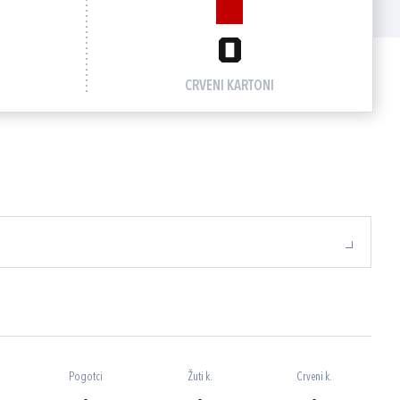
0
CRVENI KARTONI
Pogotci
Žuti k.
Crveni k.