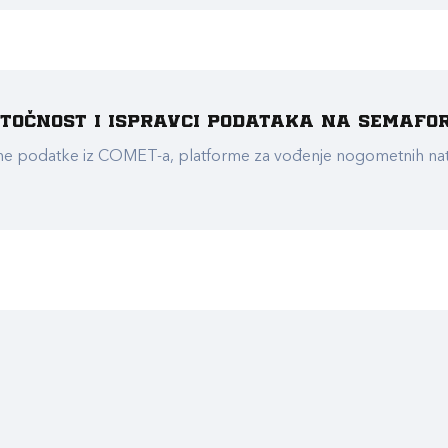
e točnost i ispravci podataka na Semafo
ualne podatke iz COMET-a, platforme za vođenje nogometnih n