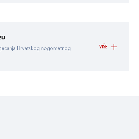
ru
VIŠE
atjecanja Hrvatskog nogometnog