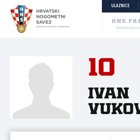
ULAZNICE
HNS.FA
Službena stranic
10
Ivan
Vuko