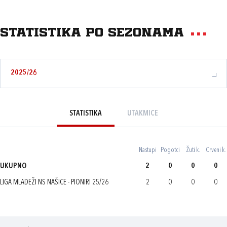
Statistika po sezonama
2025/26
STATISTIKA
UTAKMICE
Nastupi
Pogotci
Žuti k.
Crveni k.
UKUPNO
2
0
0
0
LIGA MLADEŽI NS NAŠICE - PIONIRI 25/26
2
0
0
0