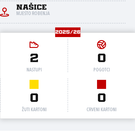
Našice
MJESTO ROĐENJA
2025/26
2
0
NASTUPI
POGOTCI
0
0
ŽUTI KARTONI
CRVENI KARTONI