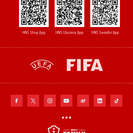
HNS Shop App
HNS Ulaznice App
HNS Semafor App