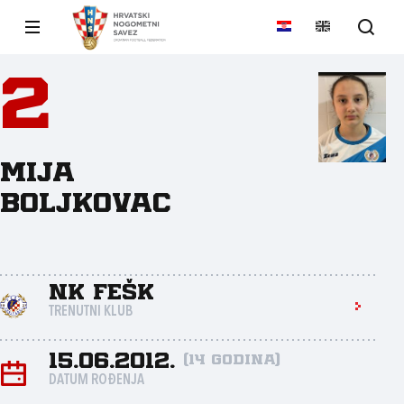
2
Mija
Boljkovac
NK FEŠK
TRENUTNI KLUB
15.06.2012.
(14 godina)
DATUM ROĐENJA