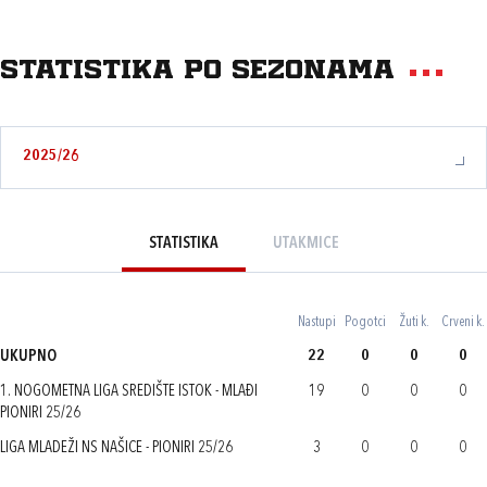
Statistika po sezonama
2025/26
STATISTIKA
UTAKMICE
Nastupi
Pogotci
Žuti k.
Crveni k.
UKUPNO
22
0
0
0
1. NOGOMETNA LIGA SREDIŠTE ISTOK - MLAĐI
19
0
0
0
PIONIRI 25/26
LIGA MLADEŽI NS NAŠICE - PIONIRI 25/26
3
0
0
0