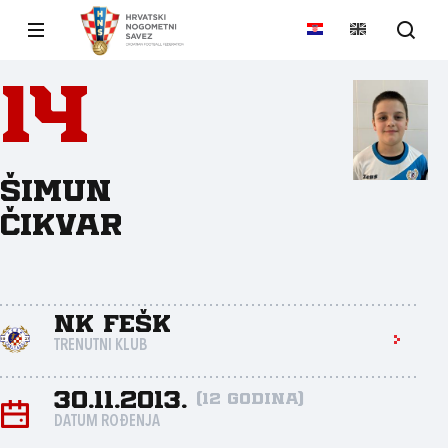
14
Šimun
Čikvar
NK FEŠK
TRENUTNI KLUB
30.11.2013.
(12 godina)
DATUM ROĐENJA