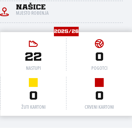
Našice
MJESTO ROĐENJA
2025/26
22
0
NASTUPI
POGOTCI
0
0
ŽUTI KARTONI
CRVENI KARTONI