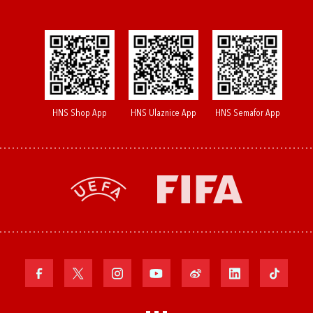
HNS Shop App
HNS Ulaznice App
HNS Semafor App