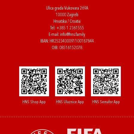
Ulica grada Vukovara 269A
10000 Zagreb
Hrvatska / Croatia
Tel:
+385 1 2361555
E-mail:
info@hns.family
IBAN: HR2523400091100187844
OIB: 08516152078
HNS Shop App
HNS Ulaznice App
HNS Semafor App