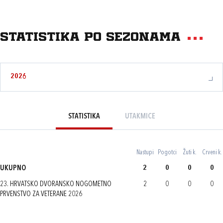
Statistika po sezonama
2026
STATISTIKA
UTAKMICE
Nastupi
Pogotci
Žuti k.
Crveni k.
UKUPNO
2
0
0
0
23. HRVATSKO DVORANSKO NOGOMETNO
2
0
0
0
PRVENSTVO ZA VETERANE 2026