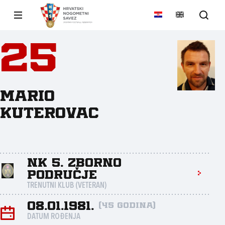
25
Mario
Kuterovac
NK 5. Zborno
područje
TRENUTNI KLUB (VETERAN)
08.01.1981.
(45 godina)
DATUM ROĐENJA