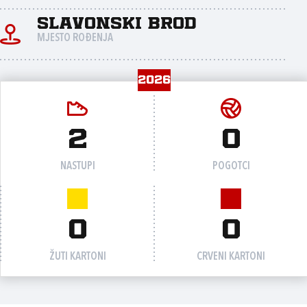
Slavonski Brod
MJESTO ROĐENJA
2026
2
0
NASTUPI
POGOTCI
0
0
ŽUTI KARTONI
CRVENI KARTONI